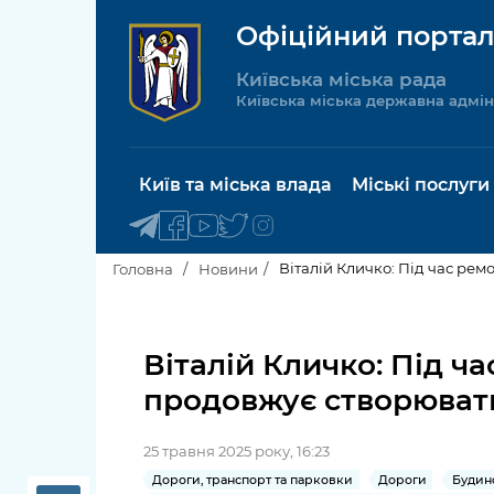
Офіційний портал
Київська міська рада
Київська міська державна адмін
Київ та міська влада
Міські послуги
Віталій Кличко: Під час рем
Головна
Новини
Київський міський голова
Будинок 
послуги
Віталій Кличко: Під час
Київська міська рада
продовжує створювати
Пільги, су
Про Київ
соціальн
25 травня 2025 року, 16:23
Керівництво КМДА
Паспорт, 
Дороги, транспорт та парковки
Дороги
Будино