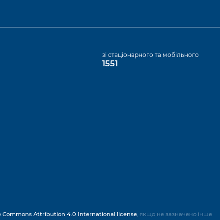
а
зі стаціонарного та мобільного
1551
e Commons Attribution 4.0 International license
, якщо не зазначено інше