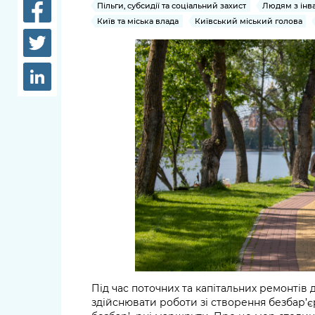
довідки
Пільги, субсидії та соціальний захист
Людям з інва
Структура
Київ та міська влада
Київський міський голова
Лікарні 
Рішення та розпорядження
Освіта та
Проєкти розпоряджень, що
заклади
перебувають на погодженні
КМВА
Дороги, 
парковки
Навколи
середови
Під час поточних та капітальних ремонтів д
здійснювати роботи зі створення безбар’