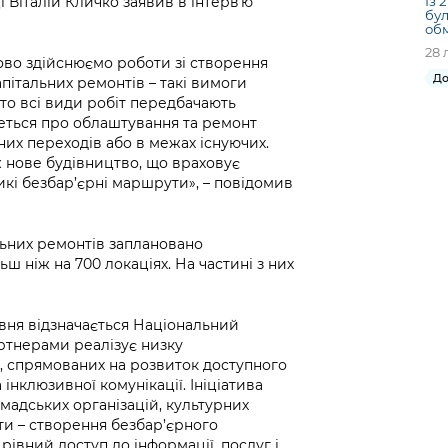
Із 
 Віталій Кличко заявив в інтервʼю
бул
об
28 
ково здійснюємо роботи зі створення
До
апітальних ремонтів – такі вимоги
бто всі види робіт передбачають
еться про облаштування та ремонт
них переходів або в межах існуючих.
ж нове будівництво, що враховує
икі безбар’єрні маршрути», – повідомив
льних ремонтів заплановано
ш ніж на 700 локаціях. На частині з них
авня відзначається Національний
артнерами реалізує низку
ів, спрямованих на розвиток доступного
інклюзивної комунікації. Ініціатива
омадських організацій, культурних
ети – створення безбар’єрного
івний доступ до інформації, послуг і