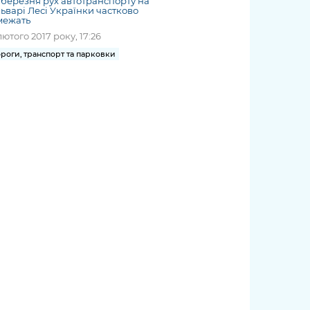
2 березня рух автотранспорту на
ьварі Лесі Українки частково
межать
лютого 2017 року, 17:26
роги, транспорт та парковки