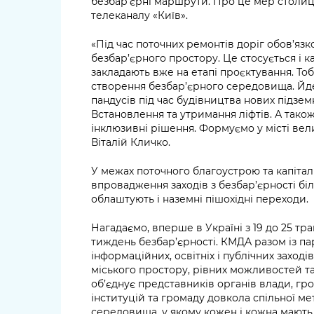
безбар’єрні маршрути. Про це мер столиці
телеканалу «Київ».
«Під час поточних ремонтів доріг обов’яз
безбар’єрного простору. Це стосується і к
закладають вже на етапі проєктування. То
створення безбар’єрного середовища. Йд
пандусів під час будівництва нових підзем
Встановлення та утримання ліфтів. А тако
інклюзивні рішення. Формуємо у місті вел
Віталій Кличко.
У межах поточного благоустрою та капіта
впровадження заходів з безбар’єрності біль
облаштують і наземні пішохідні переходи.
Нагадаємо, вперше в Україні з 19 до 25 тр
тиждень безбар’єрності. КМДА разом із п
інформаційних, освітніх і публічних заход
міського простору, рівних можливостей та 
об’єднує представників органів влади, гр
інституцій та громаду довкола спільної м
середовища, у якому кожен і кожна мають р