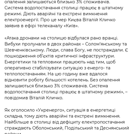
опалення залишаються близько 3% споживачів.
Підприємства, установи, організації
Уряд» – місцевий рівень»
Про відкриті дані
Система водопостачання столиці працює в штатному
Портал Захисників та Захисниць
режимі. Діють аварійні та екстрені вимкнення
Kyiv International Relations
Важливе під час воєнного стану
Портал даних Києва
електроенергії. Про це мер Києва Віталій Кличко
Безбар'єрність
заявив в ефірі телеканалу «Київ».
Річні звіти
Публічні дашборди
Портал послуг
«Атака дронами на столицю відбулася рано вранці.
Гендерна політика
Вибухи пролунали в двох районах – Солом’янському та
Міський застосунок Київ Цифровий
Шевченківському. Люди, слава Богу, не постраждали. Є
Безбар'єрність
пошкодження об’єктів критичної інфраструктури.
Важливе під час воєнного стану
Енергетики та тепловики працюють над тим, щоб
Київська міська військова адміністрація
оперативно стабілізувати ситуацію з енерго- та
теплопостачанням. На цю годину вже вдалося
відновити роботу більшості котелень. Без опалення
залишаються близько 3% споживачів. Система
водопостачання столиці працює в штатному режимі», –
повідомив Віталій Кличко.
Як оголосило «Укренерго», ситуація в енергетиці
складна, тому діють аварійні та екстрені вимкнення.
Найбільше в столиці від дефіциту електропостачання
страждають Оболонський, Подільський та Деснянський
райони.