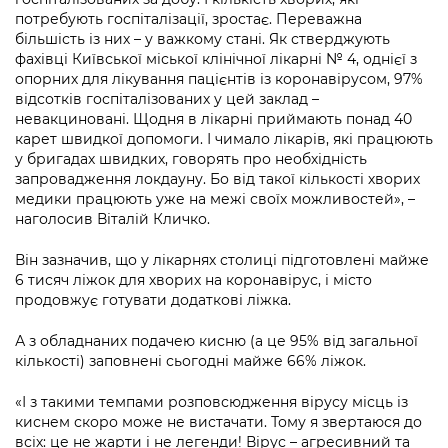
Підприємства, установи, організації
Уряд» – місцевий рівень»
Про відкриті дані
потребують госпіталізації, зростає. Переважна
Портал Захисників та Захисниць
більшість із них – у важкому стані. Як стверджують
Kyiv International Relations
Важливе під час воєнного стану
фахівці Київської міської клінічної лікарні № 4, однієї з
Портал даних Києва
Безбар'єрність
опорних для лікування пацієнтів із коронавірусом, 97%
Річні звіти
відсотків госпіталізованих у цей заклад –
Публічні дашборди
Портал послуг
невакциновані. Щодня в лікарні приймають понад 40
Гендерна політика
карет швидкої допомоги. І чимало лікарів, які працюють
Міський застосунок Київ Цифровий
у бригадах швидких, говорять про необхідність
Безбар'єрність
запровадження локдауну. Бо від такої кількості хворих
Важливе під час воєнного стану
медики працюють уже на межі своїх можливостей», –
Київська міська військова адміністрація
наголосив Віталій Кличко.
Він зазначив, що у лікарнях столиці підготовлені майже
6 тисяч ліжок для хворих на коронавірус, і місто
продовжує готувати додаткові ліжка.
А з обладнаних подачею кисню (а це 95% від загальної
кількості) заповнені сьогодні майже 66% ліжок.
«І з такими темпами розповсюдження вірусу місць із
киснем скоро може не вистачати. Тому я звертаюся до
всіх: це не жарти і не легенди! Вірус – агресивний та