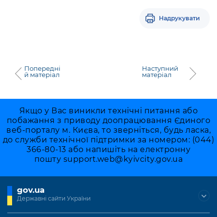
Підприємства, установи, організації
Уряд» – місцевий рівень»
Про відкриті дані
Портал Захисників та Захисниць
Надрукувати
Kyiv International Relations
Важливе під час воєнного стану
Портал даних Києва
Безбар'єрність
Річні звіти
Публічні дашборди
Портал послуг
Гендерна політика
Попередні
Наступний
й матеріал
матеріал
Міський застосунок Київ Цифровий
Безбар'єрність
Важливе під час воєнного стану
Київська міська військова адміністрація
Якщо у Вас виникли технічні питання або
побажання з приводу доопрацювання Єдиного
веб-порталу м. Києва, то зверніться, будь ласка,
до служби технічної підтримки за номером: (044)
366-80-13 або напишіть на електронну
пошту
support.web@kyivcity.gov.ua
gov.ua
Державні сайти України