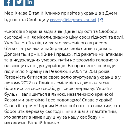
інформації
Рішення та розпорядження
Освіта та навчальні заклади
Громадська експертиза
Медіагалерея
Інформація з обмеженим доступом
Портал Послуг
Мер Києва Віталій Кличко привітав українців з Днем
Проєкти розпоряджень, що
Дороги, транспорт та парковки
Громадський бюджет
Підписатися на новини та анонси від
Гідності та Свободи у
.
своєму Telegram-каналі
перебувають на погодженні КМВА
Подати запит онлайн
КМДА / Subscribe to announcements
Навколишнє середовище міста
Консультації з громадськістю
«Сьогодні Україна відзначає День Гідності та Свободи. І
from the KCSA
Рішення Київради
Проекти нормативно-правових та
сьогодні ми, як ніколи, знаємо ціну своєї гідності та волі.
Містобудування та земельні ділянки
Громадська рада
інших актів
Україна стоїть під тиском оскаженілого агресора,
Порядок акредитації медіа /
Контактна інформація
бʼється, втрачаючи найкращих своїх синів і доньок.
Accreditation process
Культура, спорт, дозвілля
Петиції
Допомагає армії. Живе і працює під ракетними атаками
Нормативна база
Графік роботи та прийому громадян
та в надскладних умовах. путін не зрозумів головного –
Подати журналістський запит /
Бізнес та ліцензування
Відкритий бюджет
не знищить він дух українців! Бо прагнення свободи
Питання і відповіді про публічну
Submitting a media request
Вакансії
підійняло Україну на Революції 2004 та 2013 років.
інформацію
Фінанси та бюджет
Готовність битися за свою волю згуртувала українців у
Контактний центр
Зйомки в лікарнях в умовах воєнного
Статистика
лютому 2022-го. Гідність, сміливість дають нам сил
Порядок оскарження рішень, дій чи
стану / Rules for media coverage of
Безпека та правопорядок
боротися за свою свободу і свою державу. Україна
Допомога учасникам АТО
бездіяльності розпорядників інформації
hospitals at work under martial law
Звернення громадян
була, є і залишиться вільною, незалежною країною!
Разом ми вистоїмо і все подолаємо! Слава Україні!
Ритуальні послуги
Рада з питань внутрішньо переміщених
Звіти про опрацювання запитів на
Контакти для медіа / Contacts for mass
Слава її Героям! Героям Небесної сотні та всім тим, хто
Регуляторна діяльність
осіб при Київській міській військовій
публічну інформацію
media
боронить державу сьогодні. Вічна шана і памʼять тим,
Іноземцям / For foreigners
адміністрації
хто заплатив найвищу ціну за нашу свободу!» –
Промисловість і наука Києва
Інформація для споживачів
наголосив Віталій Кличко.
Пам'ятки культурної спадщини
«Ініціатива «Партнерство «Відкритий