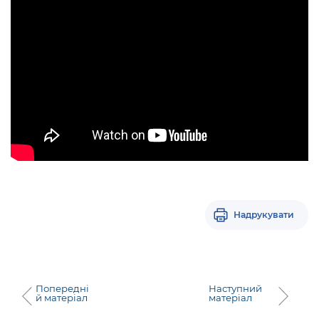
Надрукувати
Попередні
Наступний
й матеріал
матеріал