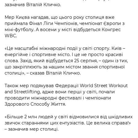
Підприємства, установи, організації
Уряд» – місцевий рівень»
зазначив Віталій Кличко.
Про відкриті дані
Портал Захисників та Захисниць
Kyiv International Relations
Мер Києва нагадав, що цього року столиця вже
Важливе під час воєнного стану
Портал даних Києва
Безбар'єрність
приймала Фінал Ліги Чемпіонів, чемпіонат Європи з
Річні звіти
міні-футболу. А восени у місті відбудеться Конгрес
Публічні дашборди
Портал послуг
WBC.
Гендерна політика
Міський застосунок Київ Цифровий
«Це масштабні міжнародні події у світі спорту. Київ –
Безбар'єрність
енергійне і спортивне місто. І це не просто красиві
слова. Захід, який відбудеться 25 серпня, – один із тих,
Важливе під час воєнного стану
Київська міська військова адміністрація
що закріплюють за нашим містом звання спортивної
столиці», – сказав Віталій Кличко.
Також мер подякував Федерації World Street Workout
and Streetlifting, адже вони перші у світі, почали
проводити міжнародні фестивалі і чемпіонати
Здорового Способу Життя.
«Більше 2 млн людей у світі відмовилися від шкідливих
звичок стараннями цих ентузіастів. Це велика справа!»
– зазначив мер столиці.