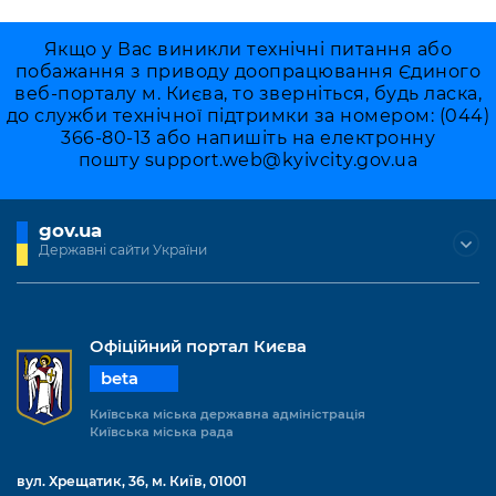
Якщо у Вас виникли технічні питання або
побажання з приводу доопрацювання Єдиного
веб-порталу м. Києва, то зверніться, будь ласка,
до служби технічної підтримки за номером: (044)
366-80-13 або напишіть на електронну
пошту
support.web@kyivcity.gov.ua
gov.ua
Державні сайти України
Офіційний портал Києва
beta
Київська міська державна адміністрація
Київська міська рада
вул. Хрещатик, 36, м. Київ, 01001