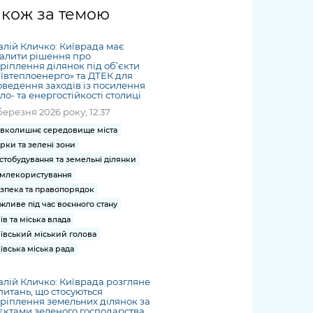
жет
Річні звіти
Києва
журналіст
міській військовій
coverage
акож за темою
Портал послуг
док
и та
ський
адміністрації
of
нтр
Гендерна політика
Публічні
рження
и від
запит /
hospitals
алій Кличко: Київрада має
Міський застосунок Київ
дашборди
ь, дій чи
 /
«Ініціатива
Submitting
алити рішення про
at work
Безбар'єрність
Цифровий
ріплення ділянок під об’єкти
яльності
ribe
«Партнерство
a media
under
ївтеплоенерго» та ДТЕК для
рядників
«Відкритий Уряд» –
ведення заходів із посилення
request
martial law
Київська міська військова
Важливе під час
ло- та енергостійкості столиці
мації
unce
місцевий рівень»
адміністрація
воєнного стану
березня 2026 року, 12:37
s
Контакти
вколишнє середовище міста
 про
Важливе під час
the
для медіа
рки та зелені зони
цювання
воєнного стану
/ Contacts
стобудування та земельні ділянки
ів на
for mass
млекористування
чну
media
зпека та правопорядок
рмацію
жливе під час воєнного стану
їв та міська влада
ївський міський голова
ївська міська рада
алій Кличко: Київрада розгляне
питань, що стосуються
ріплення земельних ділянок за
єктами зеленого господарства