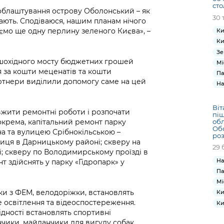
сто
 облаштування острову Оболонський – як
30 
ають. Сподіваюся, нашим планам нічого
уємо ще одну перлину зеленого Києва», –
Ки
Ки
Зе
пішохідного мосту бюджетних грошей
Мі
я за кошти меценатів та кошти
Па
ртнери виділили допомогу саме на цей
На
Віт
вжити ремонтні роботи і розпочати
піш
об
Зокрема, капітальний ремонт парку
Обо
а та вулицею Срібнокільською –
роз
шиця в Дарницькому районі; скверу на
29 
і; скверу по Володимирському проїзді в
На
 здійснять у парку «Гідропарк» у
Па
Мі
ки з ФЕМ, велодоріжки, встановлять
Ки
е освітлення та відеоспостереження.
Ки
ідності встановлять спортивні
чики, майданчики для вигулу собак,