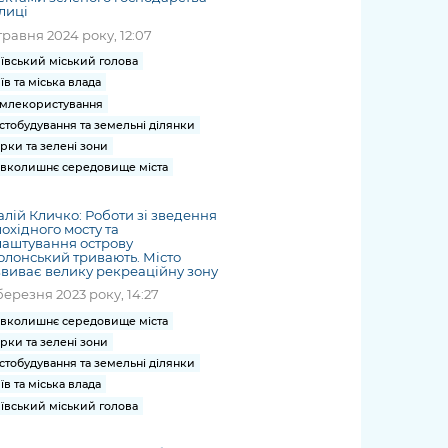
лиці
травня 2024 року, 12:07
ївський міський голова
їв та міська влада
млекористування
стобудування та земельні ділянки
рки та зелені зони
вколишнє середовище міста
алій Кличко: Роботи зі зведення
охідного мосту та
лаштування острову
лонський тривають. Місто
виває велику рекреаційну зону
березня 2023 року, 14:27
вколишнє середовище міста
рки та зелені зони
стобудування та земельні ділянки
їв та міська влада
ївський міський голова