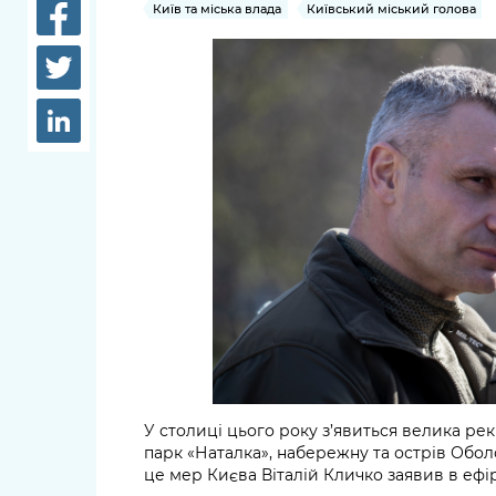
довідки
Київ та міська влада
Київський міський голова
Структура
Лікарні 
Рішення та розпорядження
Освіта та
Проєкти розпоряджень, що
заклади
перебувають на погодженні
КМВА
Дороги, 
парковки
Навколи
середови
У столиці цього року з’явиться велика рек
парк «Наталка», набережну та острів Обол
це мер Києва Віталій Кличко заявив в ефір