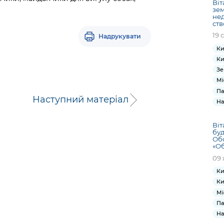
Віт
зем
нед
ств
19 
Надрукувати
Ки
Ки
Зе
Мі
Па
Наступний матеріал
На
Віт
буд
Обо
«Об
09 
Ки
Ки
Мі
Па
На