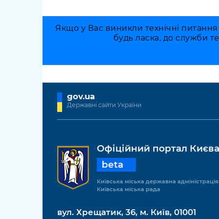
Якщо у Вас виникли технічні питання
будь ласка, до служби т
gov.ua
Державні сайти України
Офіційний портал Києв
beta
Київська міська державна адміністрація
Київська міська рада
вул. Хрещатик, 36, м. Київ, 01001