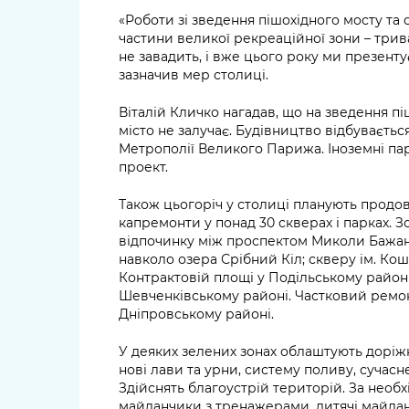
«Роботи зі зведення пішохідного мосту та
частини великої рекреаційної зони – трив
не завадить, і вже цього року ми презент
зазначив мер столиці.
Віталій Кличко нагадав, що на зведення 
місто не залучає. Будівництво відбуваєтьс
Метрополії Великого Парижа. Іноземні па
проект.
Також цьогоріч у столиці планують продо
капремонти у понад 30 скверах і парках. 
відпочинку між проспектом Миколи Бажан
навколо озера Срібний Кіл; скверу ім. Ко
Контрактовій площі у Подільському район
Шевченківському районі. Частковий ремонт
Дніпровському районі.
У деяких зелених зонах облаштують доріж
нові лави та урни, систему поливу, сучасн
Здійснять благоустрій територій. За необх
майданчики з тренажерами, дитячі майдан