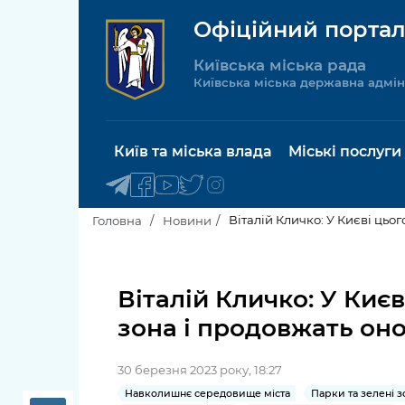
Офіційний портал
Київська міська рада
Київська міська державна адмін
Київ та міська влада
Міські послуги
Віталій Кличко: У Києві цьо
Головна
Новини
Київський міський голова
Будинок 
послуги
Віталій Кличко: У Киє
Київська міська рада
зона і продовжать он
Пільги, су
Про Київ
соціальн
30 березня 2023 року, 18:27
Керівництво КМДА
Паспорт, 
Навколишнє середовище міста
Парки та зелені 