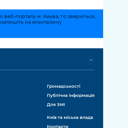
веб-порталу м. Києва, то зверніться,
о напишіть на електронну
Громадськості
Публічна інформація
Для ЗМІ
Київ та міська влада
Контакти