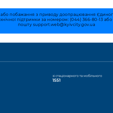
 або побажання з приводу доопрацювання Єдиного 
ехнічної підтримки за номером: (044) 366-80-13 аб
пошту
support.web@kyivcity.gov.ua
а
зі стаціонарного та мобільного
1551