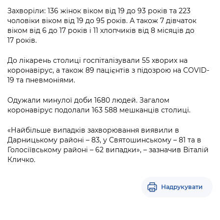
Підприємства, установи, організації
Уряд» – місцевий рівень»
Про відкриті дані
Захворіли: 136 жінок віком від 19 до 93 років та 223
Портал Захисників та Захисниць
чоловіки віком від 19 до 95 років. А також 7 дівчаток
Kyiv International Relations
Важливе під час воєнного стану
Портал даних Києва
віком від 6 до 17 років і 11 хлопчиків від 8 місяців до
Безбар'єрність
17 років.
Річні звіти
Публічні дашборди
Портал послуг
До лікарень столиці госпіталізували 55 хворих на
Гендерна політика
коронавірус, а також 89 пацієнтів з підозрою на COVID-
Міський застосунок Київ Цифровий
19 та пневмоніями.
Безбар'єрність
Важливе під час воєнного стану
Одужали минулої доби 1680 людей. Загалом
Київська міська військова адміністрація
коронавірус подолали 163 588 мешканців столиці.
«Найбільше випадків захворювання виявили в
Дарницькому районі – 83, у Святошинському – 81 та в
Голосіївському районі – 62 випадки», – зазначив Віталій
Кличко.
Надрукувати