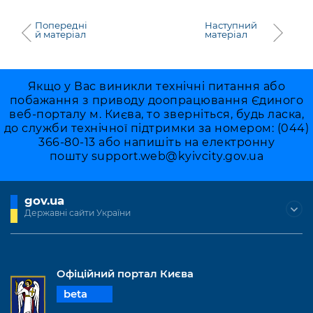
Попередні
Наступний
й матеріал
матеріал
Якщо у Вас виникли технічні питання або
побажання з приводу доопрацювання Єдиного
веб-порталу м. Києва, то зверніться, будь ласка,
до служби технічної підтримки за номером: (044)
366-80-13 або напишіть на електронну
пошту
support.web@kyivcity.gov.ua
gov.ua
Державні сайти України
Офіційний портал Києва
beta