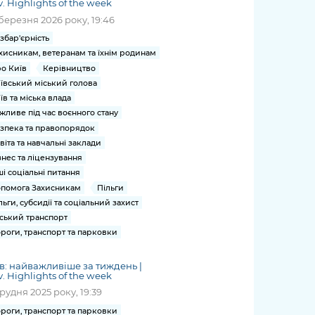
v. Highlights of the week
березня 2026 року, 19:46
збар'єрність
хисникам, ветеранам та їхнім родинам
о Київ
Керівництво
ївський міський голова
їв та міська влада
жливе під час воєнного стану
зпека та правопорядок
віта та навчальні заклади
знес та ліцензування
ші соціальні питання
помога Захисникам
Пільги
льги, субсидії та соціальний захист
ський транспорт
роги, транспорт та парковки
в: найважливіше за тиждень |
v. Highlights of the week
грудня 2025 року, 19:39
роги, транспорт та парковки