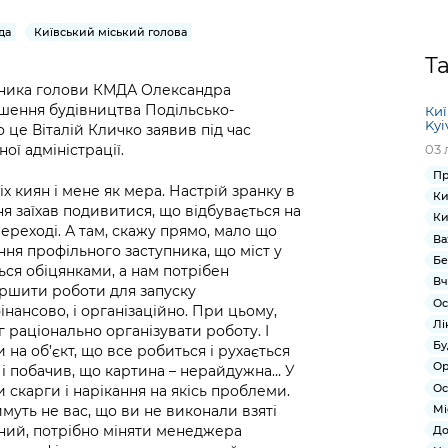
Громадська
Вакансії
Відкритий бюд
ся на
експертиза
Фінанси та бюджет
Інформація з
Поря
новин
да
Київський міський голова
Статистика
Контактний це
та медицина
обмеженим
оска
анонс
Т
Громадський
Безпека та
доступом
рішен
КМДА
упника голови КМДА Олександра
Звернення громадян
 навчальні
бюджет
правопорядок
безді
Subsc
ершення будівництва Подільсько-
Киї
Подати запит
розпо
to
Kyi
це Віталій Кличко заявив під час
Регуляторна діяльність
Ритуальні послуги
онлайн
інфор
anno
ої адміністрації.
03 
транспорт та
ment
Пр
Іноземцям / For
Проекти
Звіти
х киян і мене як мера. Настрій зранку в
from 
Ки
foreigners
нормативно-
 заїхав подивитися, що відбувається на
опра
KCSA
Ки
шнє
реході. А там, скажу прямо, мало що
правових та
запит
Ва
ще міста
ння профільного заступника, що міст у
інших актів
публі
Бе
ься обіцянками, а нам потрібен
інфо
Вч
вершити роботи для запуску
Ос
інансово, і організаційно. При цьому,
Лі
іг раціонально організувати роботу. І
Бу
на об’єкт, що все робиться і рухається
Ор
м і побачив, що картина – нерайдужна… У
Ос
и скарги і нарікання на якісь проблеми.
имуть не вас, що ви не виконали взяті
Мі
аний, потрібно міняти менеджера
До