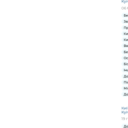
Kyi
06 
Бе
За
Пр
Ки
Ки
Ва
Бе
Ос
Бі
Ін
До
Пі
Мі
До
Киї
Kyi
19 
До