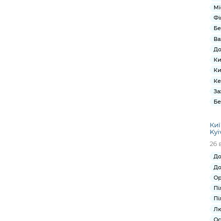
Мі
Фі
Бе
Ва
До
Ки
Ки
Ке
За
Бе
Киї
Kyi
26 
До
До
Ор
Пі
Пі
Лю
Ос