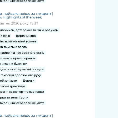
вколишнє середовище міста
в: найважливіше за тиждень |
v. Highlights of the week
квітня 2026 року, 19:37
хисникам, ветеранам та їхнім родинам
о Київ
Керівництво
ївський міський голова
їв та міська влада
жливе під час воєнного стану
зпека та правопорядок
римання будинку
динок та комунальні послуги
ганізація дорожнього руху
обисті авто
Дороги
ський транспорт
роги, транспорт та парковки
рки та зелені зони
вколишнє середовище міста
в: найважливіше за тиждень |