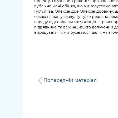
проекту. І я ухвалив рішення про звільнен
публічно мені обіцяв, що ми запустимо авт
Густєлєва. Олександре Олександровичу, 
чекаю на вашу заяву. Тут уже реально нема
нараду відповідальних фахівців – транспо
підрядника, та всіх інших, хто долучений 
вирішувати як ми рухаємося далі», – нагол
Попередній матеріал