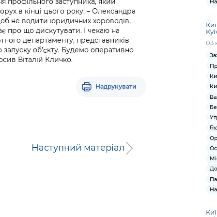
ня профільного заступника, який
На
орух в кінці цього року, – Олександра
щоб не водити юридичних хороводів,
Киї
є про що дискутувати. І чекаю на
Kyi
ртного департаменту, представників
03 
до запуску об’єкту. Будемо оперативно
За
осив Віталій Кличко.
Пр
Ки
Надрукувати
Ки
Ва
Бе
Ут
Бу
Ор
Наступний матеріал
Ос
Мі
До
Па
На
Киї