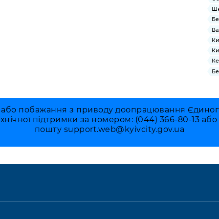
Ш
Бе
Ва
Ки
Ки
Ке
Бе
 або побажання з приводу доопрацювання Єдиного 
ехнічної підтримки за номером: (044) 366-80-13 аб
пошту
support.web@kyivcity.gov.ua