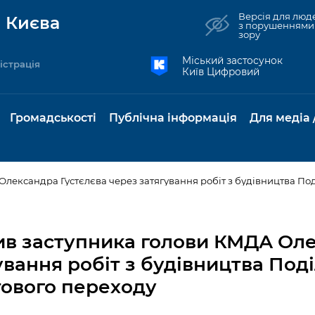
Версія для люд
 Києва
з порушеннями
зору
Міський застосунок
істрація
Київ Цифровий
Громадськості
Публічна інформація
Для медіа 
Олександра Густєлєва через затягування робіт з будівництва По
та комунальні
Реєстр громадських
Рішення Київради
Доступ до
Містобудування та
Консультації з
Норм
Нови
об'єднань
публічної
земельні ділянки
громадськістю
база
Анон
нив заступника голови КМДА Ол
Контактна інформація
інформації
бсидії та
Громадські слухання
Культура, спорт,
Громадська рад
Питан
Медіа
ування робіт з будівництва Под
Графік роботи та прийому
ий захист
Про систему
дозвілля
відпов
рея
тового переходу
Місцеві ініціативи
громадян
Петиції
обліку публічної
публі
свідоцтва та
Бізнес та ліцензування
Підп
інформації
інфо