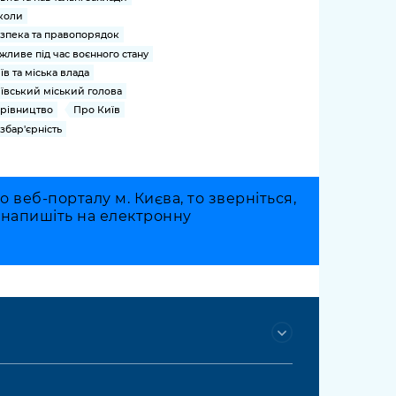
коли
зпека та правопорядок
жливе під час воєнного стану
їв та міська влада
ївський міський голова
рівництво
Про Київ
збар'єрність
веб-порталу м. Києва, то зверніться,
о напишіть на електронну