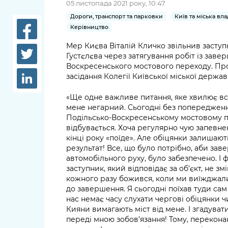
05 листопада 2021 року, 10:47
довідки
Структура
Дороги, транспорт та парковки
Київ та міська вла
Лікарні 
Керівництво
Рішення та розпорядження
Мер Києва Віталій Кличко звільнив заст
Освіта та
Густєлєва через затягування робіт із зав
Проєкти розпоряджень, що
заклади
Воскресенського мостового переходу. Про 
перебувають на погодженні
засідання Колегії Київської міської державн
КМВА
Дороги, 
парковки
«Ще одне важливе питання, яке хвилює всі
мене негарний. Сьогодні без попередження
Навколи
Подільсько-Воскресенському мостовому пе
середови
відбувається. Хоча регулярно чую запевне
кінці року «поїде». Але обіцянки залишают
результат! Все, що було потрібно, аби за
автомобільного руху, було забезпечено. І ф
заступник, який відповідає за об’єкт, не зм
кожного разу божився, коли ми виїжджали 
до завершення. Я сьогодні поїхав туди са
нас немає часу слухати чергові обіцянки ч
Кияни вимагають міст від мене. І згадуват
переді мною зобов’язання! Тому, перекон