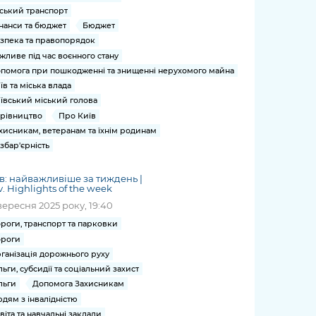
ський транспорт
нанси та бюджет
Бюджет
зпека та правопорядок
жливе під час воєнного стану
помога при пошкодженні та знищенні нерухомого майна
їв та міська влада
ївський міський голова
рівництво
Про Київ
хисникам, ветеранам та їхнім родинам
збар'єрність
в: найважливіше за тиждень |
v. Highlights of the week
вересня 2025 року, 19:40
роги, транспорт та парковки
роги
ганізація дорожнього руху
льги, субсидії та соціальний захист
льги
Допомога Захисникам
дям з інвалідністю
віта та навчальні заклади