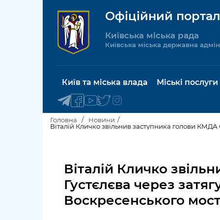
Офіційний портал
Київська міська рада
Київська міська державна адмін
Київ та міська влада
Міські послуги
Головна
Новини
Віталій Кличко звільнив заступника голови КМДА 
Київський міський голова
Будинок 
послуги
Віталій Кличко звіль
Київська міська рада
Пільги, су
Густєлєва через затяг
Про Київ
соціальн
Воскресенського мос
Керівництво КМДА
Паспорт, 