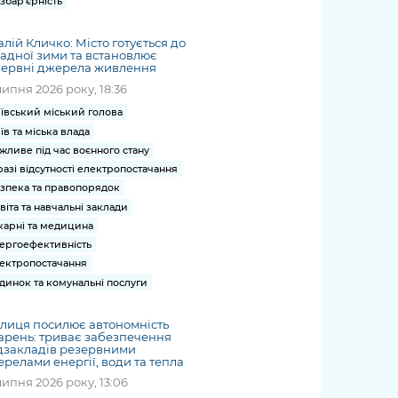
збар'єрність
алій Кличко: Місто готується до
адної зими та встановлює
зервні джерела живлення
липня 2026 року, 18:36
ївський міський голова
їв та міська влада
жливе під час воєнного стану
разі відсутності електропостачання
зпека та правопорядок
віта та навчальні заклади
карні та медицина
ергоефективність
ектропостачання
динок та комунальні послуги
лиця посилює автономність
арень: триває забезпечення
дзакладів резервними
релами енергії, води та тепла
липня 2026 року, 13:06