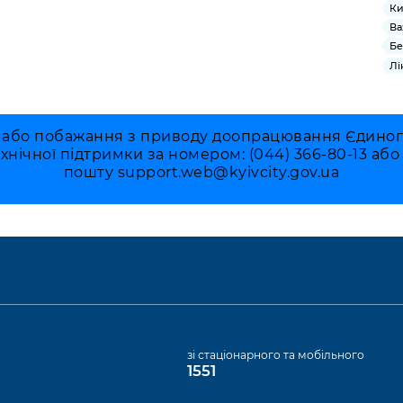
Ки
Ва
Бе
Лі
 або побажання з приводу доопрацювання Єдиного 
ехнічної підтримки за номером: (044) 366-80-13 аб
пошту
support.web@kyivcity.gov.ua
а
зі стаціонарного та мобільного
1551