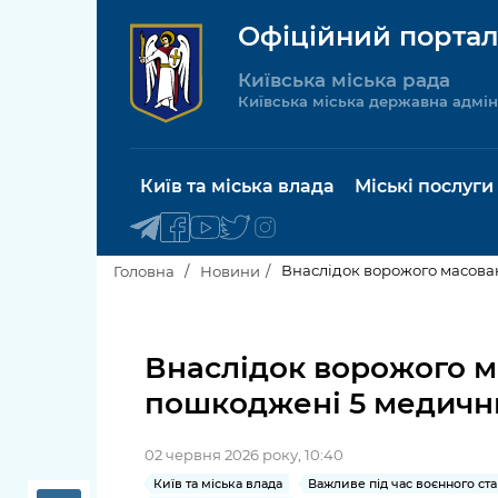
Офіційний портал
Київська міська рада
Київська міська державна адмін
Київ та міська влада
Міські послуги
Внаслідок ворожого масован
Головна
Новини
Київський міський голова
Будинок 
послуги
Внаслідок ворожого ма
Київська міська рада
пошкоджені 5 медични
Пільги, су
Про Київ
соціальн
02 червня 2026 року, 10:40
Керівництво КМДА
Паспорт, 
Київ та міська влада
Важливе під час воєнного ста