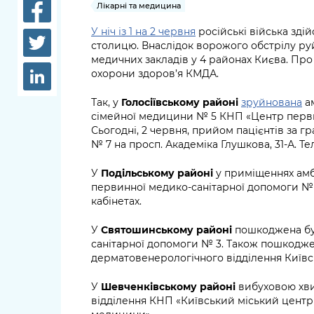
довідки
Лікарні та медицина
Структура
У ніч із 1 на 2 червня
російські війська зді
Лікарні 
столицю. Внаслідок ворожого обстрілу ру
Рішення та розпорядження
медичних закладів у 4 районах Києва. Пр
Освіта та
охорони здоров’я КМДА.
Проєкти розпоряджень, що
заклади
перебувають на погодженні
Так, у
Голосіївському районі
зруйнована
ам
КМВА
Дороги, 
сімейної медицини № 5 КНП «Центр перви
парковки
Сьогодні, 2 червня, прийом пацієнтів за г
№ 7 на просп. Академіка Глушкова, 31-А. Т
Навколи
У
Подільському районі
у приміщеннях амб
середови
первинної медико-санітарної допомоги № 2
кабінетах.
У
Святошинському районі
пошкоджена бу
санітарної допомоги № 3. Також пошкодж
дерматовенерологічного відділення Київськ
У
Шевченківському районі
вибуховою хв
відділення КНП «Київський міський центр