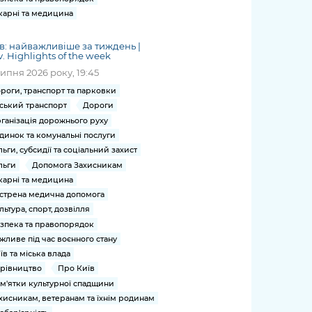
карні та медицина
в: найважливіше за тиждень |
v. Highlights of the week
липня 2026 року, 19:45
роги, транспорт та парковки
ський транспорт
Дороги
ганізація дорожнього руху
динок та комунальні послуги
льги, субсидії та соціальний захист
льги
Допомога Захисникам
карні та медицина
стрена медична допомога
льтура, спорт, дозвілля
зпека та правопорядок
жливе під час воєнного стану
їв та міська влада
рівництво
Про Київ
м'ятки культурної спадщини
хисникам, ветеранам та їхнім родинам