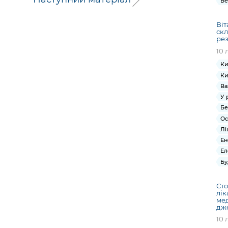
Бе
Віт
скл
ре
10 
Ки
Ки
Ва
У 
Бе
Ос
Лі
Ен
Ел
Бу
Сто
лік
ме
дже
10 