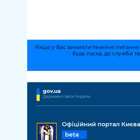
Якщо у Вас виникли технічні питання
будь ласка, до служби т
gov.ua
Державні сайти України
Офіційний портал Києв
beta