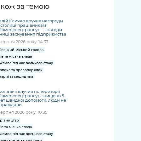
жет
Річні звіти
Києва
журналіст
міській військовій
coverage
акож за темою
Портал послуг
док
и та
ський
адміністрації
of
нтр
Гендерна політика
Публічні
рження
и від
запит /
hospitals
алій Кличко вручив нагороди
Міський застосунок Київ
дашборди
ь, дій чи
 /
«Ініціатива
Submitting
 столиці працівникам
at work
Безбар'єрність
Цифровий
ївмедспецтрансу» – з нагоди
яльності
ribe
«Партнерство
a media
under
ниці заснування підприємства
рядників
«Відкритий Уряд» –
request
martial law
серпня 2026 року, 14:33
Київська міська військова
Важливе під час
мації
unce
місцевий рівень»
адміністрація
воєнного стану
ївський міський голова
s
Контакти
їв та міська влада
 про
Важливе під час
the
для медіа
жливе під час воєнного стану
цювання
воєнного стану
/ Contacts
зпека та правопорядок
ів на
for mass
карні та медицина
чну
media
рмацію
ог двічі влучив по території
ївмедспецтрансу»: знищено 5
ет швидкої допомоги, люди не
страждали
серпня 2026 року, 10:35
рівництво
їв та міська влада
жливе під час воєнного стану
зпека та правопорядок