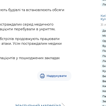
Лі
жують будівлі та встановлюють обсяги
Киї
Kyi
постраждалих серед медичного
31 
пацієнти перебували в укриттях.
До
Мі
 обстрілів продовжують працювати
Ор
ки атаки. Усім постраждалим медики
Бу
Пі
Пі
ацієнтів у пошкоджених закладах
Лі
Ек
Ку
Надрукувати
Бе
Ва
Ки
Ке
Па
За
Наступний матеріал