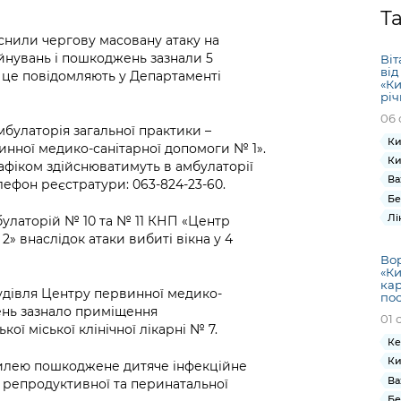
Громадська
Вакансії
Відкритий бюд
ся на
Т
експертиза
Фінанси та бюджет
Інформація з
Поря
новин
йснили чергову масовану атаку на
Статистика
Контактний це
та медицина
обмеженим
оска
анонс
йнувань і пошкоджень зазнали 5
Віт
Громадський
Безпека та
доступом
рішен
КМДА
від
о це повідомляють у Департаменті
Звернення громадян
 навчальні
бюджет
правопорядок
«Ки
безді
Subsc
річ
Подати запит
розпо
to
06 
Регуляторна діяльність
Ритуальні послуги
онлайн
інфор
anno
булаторія загальної практики –
транспорт та
Ки
нної медико-санітарної допомоги № 1».
ment
Іноземцям / For
Ки
Проекти
рафіком здійснюватимуть в амбулаторії
Звіти
from 
foreigners
Ва
елефон реєстратури: 063-824-23-60.
нормативно-
опра
KCSA
Бе
шнє
правових та
запит
Лі
улаторій № 10 та № 11 КНП «Центр
ще міста
інших актів
публі
» внаслідок атаки вибиті вікна у 4
інфо
Вор
«Ки
кар
дівля Центру первинної медико-
по
ень зазнало приміщення
01 
ої міської клінічної лікарні № 7.
Ке
Ки
илею пошкоджене дитяче інфекційне
Ва
 репродуктивної та перинатальної
Бе