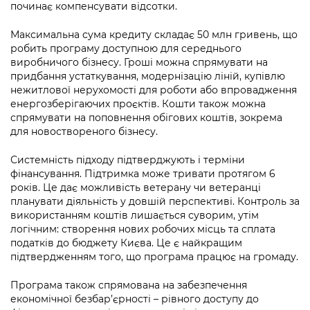
починає компенсувати відсотки.
Максимальна сума кредиту складає 50 млн гривень, що
робить програму доступною для середнього
виробничого бізнесу. Гроші можна спрямувати на
придбання устаткування, модернізацію ліній, купівлю
нежитлової нерухомості для роботи або впровадження
енергозберігаючих проєктів. Кошти також можна
спрямувати на поповнення обігових коштів, зокрема
для новоствореного бізнесу.
Системність підходу підтверджують і терміни
фінансування. Підтримка може тривати протягом 6
років. Це дає можливість ветерану чи ветеранці
планувати діяльність у довшій перспективі. Контроль за
використанням коштів лишається суворим, утім
логічним: створення нових робочих місць та сплата
податків до бюджету Києва. Це є найкращим
підтвердженням того, що програма працює на громаду.
Програма також спрямована на забезпечення
економічної безбар’єрності – рівного доступу до