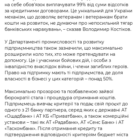
Підприємства, установи, організації
Уряд» – місцевий рівень»
на себе обов’язок виплачувати 99% від суми відсотків
Про відкриті дані
Портал Захисників та Захисниць
за кредитними договорами. Це унікальний для України
Kyiv International Relations
механізм, що дозволяє ветеранам і ветеранкам брати
Важливе під час воєнного стану
Портал даних Києва
Безбар'єрність
кошти на розвиток, не думаючи про непосильний тягар
Річні звіти
банківських нарахувань», – сказав Володимир Костіков.
Публічні дашборди
Портал послуг
Гендерна політика
У Департаменті промисловості та розвитку
Міський застосунок Київ Цифровий
підприємництва також зазначили, що максимально
Безбар'єрність
розширили коло тих, хто може претендувати на
допомогу. Це і учасники бойових дій, і особи з
Важливе під час воєнного стану
Київська міська військова адміністрація
інвалідністю внаслідок війни, і члени загиблих героїв.
Право на підтримку мають ті підприємства, де доля
власності в бізнесі у цих категорій – понад 50%.
Максимально прозорою та позбавленою зайвої
бюрократії стала і процедура отримання коштів.
Підприємець вивчає критерії та подає свій проєкт до
одного з 21 банку партнера, серед яких є державні АТ
«Ощадбанк» і АТ КБ «Приватбанк», а також комерційні
установи – такі як АТ «Радабанк», АТ «Сенс Банк» і АТ
«Таскомбанк». Після отримання кредиту та
підтвердження відповідності критеріям бюджет міста