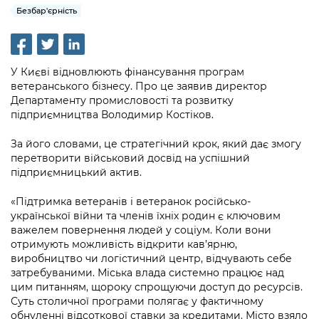
інформації
Рішення та розпорядження
Освіта та навчальні заклади
Безбар'єрність
Громадська експертиза
Медіагалерея
Інформація з обмеженим доступом
Портал Послуг
Проєкти розпоряджень, що
Дороги, транспорт та парковки
Громадський бюджет
Підписатися на новини та анонси від
перебувають на погодженні КМВА
Подати запит онлайн
КМДА / Subscribe to announcements
Навколишнє середовище міста
У Києві відновлюють фінансування програм
Консультації з громадськістю
from the KCSA
Рішення Київради
ветеранського бізнесу. Про це заявив директор
Проекти нормативно-правових та
Містобудування та земельні ділянки
Департаменту промисловості та розвитку
Громадська рада
інших актів
Порядок акредитації медіа /
Контактна інформація
підприємництва Володимир Костіков.
Accreditation process
Культура, спорт, дозвілля
Петиції
Нормативна база
Графік роботи та прийому громадян
За його словами, це стратегічний крок, який дає змогу
Подати журналістський запит /
перетворити військовий досвід на успішний
Бізнес та ліцензування
Відкритий бюджет
Питання і відповіді про публічну
Submitting a media request
підприємницький актив.
Вакансії
інформацію
Фінанси та бюджет
Контактний центр
Зйомки в лікарнях в умовах воєнного
«Підтримка ветеранів і ветеранок російсько-
Статистика
Порядок оскарження рішень, дій чи
стану / Rules for media coverage of
української війни та членів їхніх родин є ключовим
Безпека та правопорядок
Допомога учасникам АТО
бездіяльності розпорядників інформації
важелем повернення людей у соціум. Коли вони
hospitals at work under martial law
Звернення громадян
отримують можливість відкрити кав’ярню,
Ритуальні послуги
Рада з питань внутрішньо переміщених
Звіти про опрацювання запитів на
виробництво чи логістичний центр, відчувають себе
Контакти для медіа / Contacts for mass
Регуляторна діяльність
осіб при Київській міській військовій
публічну інформацію
затребуваними. Міська влада системно працює над
media
Іноземцям / For foreigners
адміністрації
цим питанням, щороку спрощуючи доступ до ресурсів.
Промисловість і наука Києва
Суть столичної програми полягає у фактичному
Інформація для споживачів
Пам'ятки культурної спадщини
«Ініціатива «Партнерство «Відкритий
обнуленні відсоткової ставки за кредитами. Місто взяло