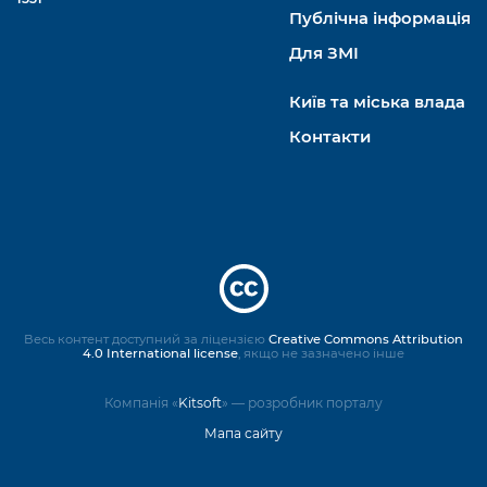
Публічна інформація
Для ЗМІ
Київ та міська влада
Контакти
Весь контент доступний за ліцензією
Creative Commons Attribution
4.0 International license
, якщо не зазначено інше
Компанія «
Kitsoft
» — розробник порталу
Мапа сайту