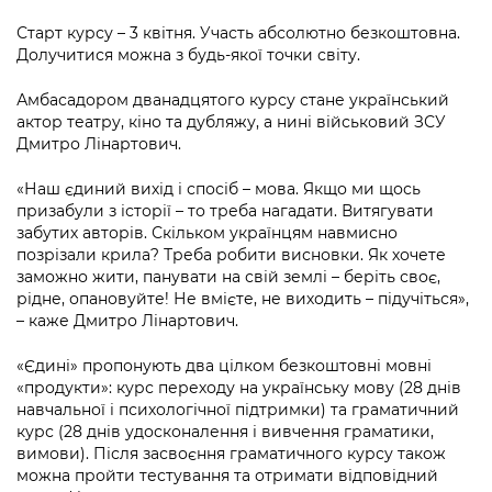
Підприємства, установи, організації
Уряд» – місцевий рівень»
Про відкриті дані
Портал Захисників та Захисниць
Старт курсу – 3 квітня. Участь абсолютно безкоштовна.
Kyiv International Relations
Долучитися можна з будь-якої точки світу.
Важливе під час воєнного стану
Портал даних Києва
Безбар'єрність
Річні звіти
Амбасадором дванадцятого курсу стане український
Публічні дашборди
актор театру, кіно та дубляжу, а нині військовий ЗСУ
Портал послуг
Дмитро Лінартович.
Гендерна політика
Міський застосунок Київ Цифровий
«Наш єдиний вихід і спосіб – мова. Якщо ми щось
Безбар'єрність
призабули з історії – то треба нагадати. Витягувати
Важливе під час воєнного стану
забутих авторів. Скільком українцям навмисно
Київська міська військова адміністрація
позрізали крила? Треба робити висновки. Як хочете
заможно жити, панувати на свій землі – беріть своє,
рідне, опановуйте! Не вмієте, не виходить – підучіться»,
– каже Дмитро Лінартович.
«Єдині» пропонують два цілком безкоштовні мовні
«продукти»: курс переходу на українську мову (28 днів
навчальної і психологічної підтримки) та граматичний
курс (28 днів удосконалення і вивчення граматики,
вимови). Після засвоєння граматичного курсу також
можна пройти тестування та отримати відповідний