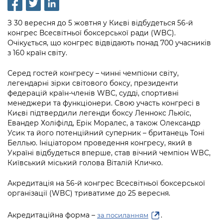
інформації
Рішення та розпорядження
Освіта та навчальні заклади
Громадська експертиза
Медіагалерея
Інформація з обмеженим доступом
Портал Послуг
З 30 вересня до 5 жовтня у Києві відбудеться 56-й
Проєкти розпоряджень, що
Дороги, транспорт та парковки
Громадський бюджет
Підписатися на новини та анонси від
конгрес Всесвітньої боксерської ради (WBC).
перебувають на погодженні КМВА
Подати запит онлайн
Очікується, що конгрес відвідають понад 700 учасників
КМДА / Subscribe to announcements
Навколишнє середовище міста
Консультації з громадськістю
з 160 країн світу.
from the KCSA
Рішення Київради
Проекти нормативно-правових та
Містобудування та земельні ділянки
Громадська рада
Серед гостей конгресу – чинні чемпіони світу,
інших актів
Порядок акредитації медіа /
Контактна інформація
легендарні зірки світового боксу, президенти
Accreditation process
Культура, спорт, дозвілля
Петиції
федерацій країн-членів WBC, судді, спортивні
Нормативна база
Графік роботи та прийому громадян
менеджери та функціонери. Свою участь конгресі в
Подати журналістський запит /
Бізнес та ліцензування
Києві підтвердили легенди боксу Леннокс Льюїс,
Відкритий бюджет
Питання і відповіді про публічну
Submitting a media request
Вакансії
Евандер Холіфілд, Ерік Моралес, а також Олександр
інформацію
Фінанси та бюджет
Усик та його потенційний суперник – британець Тоні
Контактний центр
Зйомки в лікарнях в умовах воєнного
Статистика
Беллью. Ініціатором проведення конгресу, який в
Порядок оскарження рішень, дій чи
стану / Rules for media coverage of
Україні відбудеться вперше, став вічний чемпіон WBC,
Безпека та правопорядок
Допомога учасникам АТО
бездіяльності розпорядників інформації
hospitals at work under martial law
Київський міський голова Віталій Кличко.
Звернення громадян
Ритуальні послуги
Рада з питань внутрішньо переміщених
Звіти про опрацювання запитів на
Контакти для медіа / Contacts for mass
Акредитація на 56-й конгрес Всесвітньої боксерської
Регуляторна діяльність
осіб при Київській міській військовій
публічну інформацію
media
організації (WBC) триватиме до 25 вересня.
Іноземцям / For foreigners
адміністрації
Промисловість і наука Києва
Інформація для споживачів
Акредитаційна форма –
.
за посиланням
Пам'ятки культурної спадщини
«Ініціатива «Партнерство «Відкритий