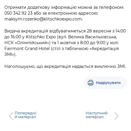
Підприємства, установи, організації
Уряд» – місцевий рівень»
Про відкриті дані
Отримати додаткову інформацію можна за телефоном:
Портал Захисників та Захисниць
050 342 92 23 або за електронною адресою:
Kyiv International Relations
Важливе під час воєнного стану
Портал даних Києва
maksym.rozenko@klitschkoexpo.com
.
Безбар'єрність
Річні звіти
Публічні дашборди
Видача акредитацій відбуватиметься 28 вересня з 14:00
Портал послуг
до 16:00 у Klitschko Expo (вул. Велика Васильківська,
Гендерна політика
НСК «Олімпійський») та 1 жовтня з 8:00 до 9:00 у холі
Міський застосунок Київ Цифровий
Fairmont Grand Hotel (стіл з табличкою «Акредитація
Безбар'єрність
ЗМІ»).
Важливе під час воєнного стану
Київська міська військова адміністрація
Наголошуємо, що акредитація надається виключно ЗМІ.
Надрукувати
Попередні
Наступний
й матеріал
матеріал