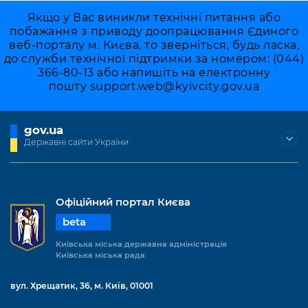
Якщо у Вас виникли технічні питання або
побажання з приводу доопрацювання Єдиного
веб-порталу м. Києва, то зверніться, будь ласка,
до служби технічної підтримки за номером: (044)
366-80-13 або напишіть на електронну
пошту
support.web@kyivcity.gov.ua
gov.ua
Державні сайти України
Офіційний портал Києва
beta
Київська міська державна адміністрація
Київська міська рада
вул. Хрещатик, 36, м. Київ, 01001