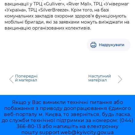
вакцинації у ТРЦ «Gulliver», «River Mall», ТРЦ «Універмаг
«Україна», ТРЦ «SilverBreeze». Крім того, на базі
комунальних закладів охорони здоров’я функціонують
мобільні бригади, які за заявками можуть виїжджати на
вакцинацію організованих колективів.
Надрукувати
Попередні
Наступний
й матеріал
матеріал
Якщо у Вас виникли технічні питання або
побажання з приводу доопрацювання Єдиного
веб-порталу м. Києва, то зверніться, будь ласка,
до служби технічної підтримки за номером: (044)
366-80-13 або напишіть на електронну
пошту
support.web@kyivcity.gov.ua