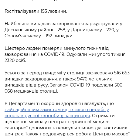
Підприємства, установи, організації
Уряд» – місцевий рівень»
Про відкриті дані
Портал Захисників та Захисниць
Госпіталізували 153 людини.
Kyiv International Relations
Важливе під час воєнного стану
Портал даних Києва
Безбар'єрність
Найбільше випадків захворювання зареєстрували у
Річні звіти
Деснянському районі – 258, у Дарницькому – 220, у
Публічні дашборди
Портал послуг
Солом'янському – 192 випадки.
Гендерна політика
Міський застосунок Київ Цифровий
Шестеро людей померли минулого тижня від
Безбар'єрність
захворювання на СОVІD-19. Одужали минулого тижня
Важливе під час воєнного стану
2320 осіб.
Київська міська військова адміністрація
Усього за період пандемії у столиці зафіксовано 516 653
випадки захворювання, а також 9476 летальних
випадків від вірусу. Загалом СОVІD-19 подолали 506
068 мешканців столиці.
У Департаменті охорони здоров’я нагадують, що
найнадійнішим захистом від тяжкого перебігу
коронавірусної хвороби є вакцинація
. Отримати
щеплення можна у центрах первинної медико-
санітарної допомоги та консультативно-діагностичних
центрах. Також продовжується робота Центрів масової