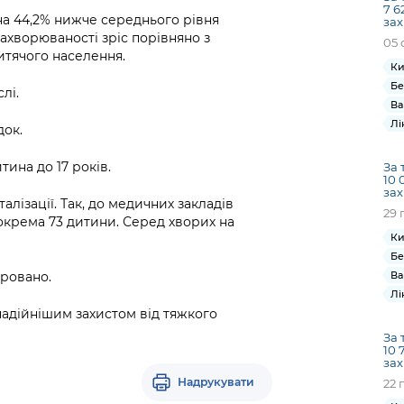
7 6
на 44,2% нижче середнього рівня
зах
захворюваності зріс порівняно з
05 
итячого населення.
Ки
Бе
лі.
Ва
Лі
док.
тина до 17 років.
За 
10 
зах
лізації. Так, до медичних закладів
29 
 зокрема 73 дитини. Серед хворих на
Ки
Бе
Ва
тровано.
Лі
адійнішим захистом від тяжкого
За 
10 
зах
Надрукувати
22 