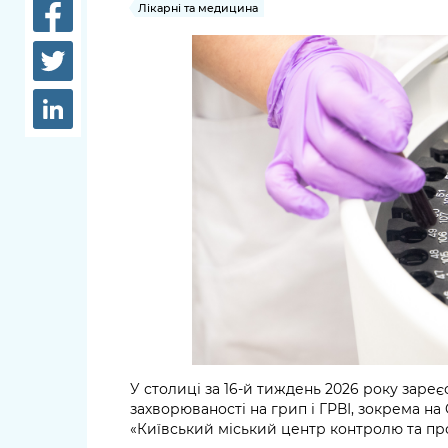
довідки
Лікарні та медицина
Структура
Лікарні 
Рішення та розпорядження
Освіта та
Проєкти розпоряджень, що
заклади
перебувають на погодженні
КМВА
Дороги, 
парковки
Навколи
середови
У столиці за 16-й тиждень 2026 року заре
захворюваності на грип і ГРВІ, зокрема н
«Київський міський центр контролю та пр