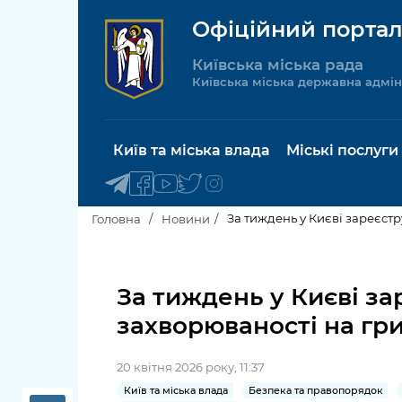
Офіційний портал
Київська міська рада
Київська міська державна адмін
Київ та міська влада
Міські послуги
За тиждень у Києві зареєстр
Головна
Новини
Київський міський голова
Будинок 
послуги
За тиждень у Києві за
Київська міська рада
захворюваності на гри
Пільги, су
Про Київ
соціальн
20 квітня 2026 року, 11:37
Керівництво КМДА
Паспорт, 
Київ та міська влада
Безпека та правопорядок