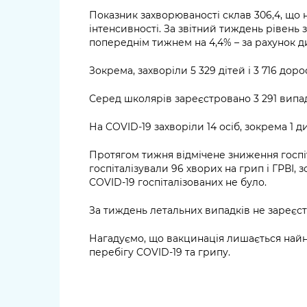
Показник захворюваності склав 306,4, що 
інтенсивності. За звітний тиждень рівень 
попереднім тижнем на 4,4% – за рахунок д
Зокрема, захворіли 5 329 дітей і 3 716 дорос
Серед школярів зареєстровано 3 291 випа
На COVID-19 захворіли 14 осіб, зокрема 1 ди
Протягом тижня відмічене зниження госпіта
госпіталізували 96 хворих на грип і ГРВІ,
COVID-19 госпіталізованих не було.
За тиждень летальних випадків не зареєс
Нагадуємо, що вакцинація лишається найн
перебігу COVID-19 та грипу.