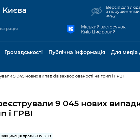
Версія для люд
 Києва
з порушеннями
зору
Міський застосунок
істрація
Київ Цифровий
Громадськості
Публічна інформація
Для медіа 
ували 9 045 нових випадків захворюваності на грип і ГРВІ
та комунальні
Реєстр громадських
Рішення Київради
Доступ до
Містобудування та
Консультації з
Норм
Нови
об'єднань
публічної
земельні ділянки
громадськістю
база
Анон
реєстрували 9 045 нових випадк
Контактна інформація
інформації
п і ГРВІ
бсидії та
Громадські слухання
Культура, спорт,
Громадська рад
Питан
Медіа
Графік роботи та прийому
ий захист
Про систему
дозвілля
відпов
рея
Місцеві ініціативи
громадян
Петиції
обліку публічної
публі
свідоцтва та
Бізнес та ліцензування
Підп
інформації
інфо
Вакцинація проти COVID-19