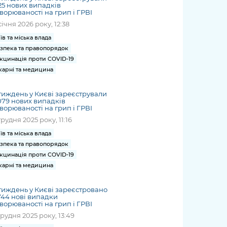
25 нових випадків
ворюваності на грип і ГРВІ
січня 2026 року, 12:38
їв та міська влада
зпека та правопорядок
кцинація проти COVID-19
карні та медицина
тиждень у Києві зареєстрували
079 нових випадків
ворюваності на грип і ГРВІ
грудня 2025 року, 11:16
їв та міська влада
зпека та правопорядок
кцинація проти COVID-19
карні та медицина
тиждень у Києві зареєстровано
744 нові випадки
ворюваності на грип і ГРВІ
грудня 2025 року, 13:49