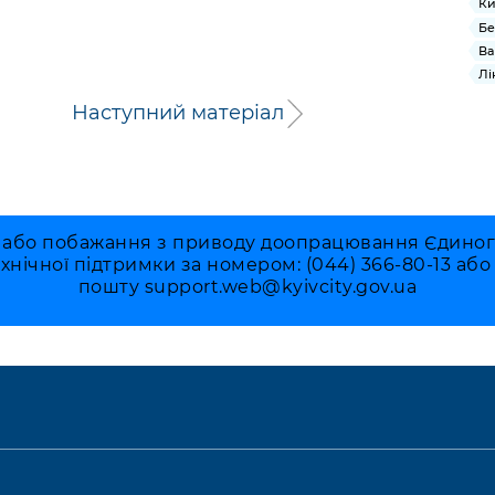
Ки
Бе
Ва
Лі
Наступний матеріал
 або побажання з приводу доопрацювання Єдиного 
ехнічної підтримки за номером: (044) 366-80-13 аб
пошту
support.web@kyivcity.gov.ua