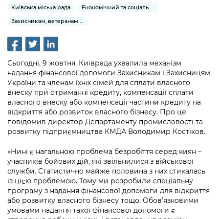
інформації
Рішення та розпорядження
Освіта та навчальні заклади
Київська міська рада
Економічний та соціальний розвиток
Громадська експертиза
Медіагалерея
Інформація з обмеженим доступом
Портал Послуг
Захисникам, ветеранам та їхнім родинам
Проєкти розпоряджень, що
Дороги, транспорт та парковки
Громадський бюджет
Підписатися на новини та анонси від
перебувають на погодженні КМВА
Подати запит онлайн
КМДА / Subscribe to announcements
Навколишнє середовище міста
Консультації з громадськістю
from the KCSA
Рішення Київради
Проекти нормативно-правових та
Сьогодні, 9 жовтня, Київрада ухвалила механізм
Містобудування та земельні ділянки
Громадська рада
інших актів
надання фінансової допомоги Захисникам і Захисницям
Порядок акредитації медіа /
Контактна інформація
України та членам їхніх сімей для сплати власного
Accreditation process
Культура, спорт, дозвілля
Петиції
внеску при отриманні кредиту, компенсації сплати
Нормативна база
Графік роботи та прийому громадян
власного внеску або компенсації частини кредиту на
Подати журналістський запит /
Бізнес та ліцензування
Відкритий бюджет
відкриття або розвиток власного бізнесу. Про це
Питання і відповіді про публічну
Submitting a media request
Вакансії
повідомив директор Департаменту промисловості та
інформацію
Фінанси та бюджет
розвитку підприємництва КМДА Володимир Костіков.
Контактний центр
Зйомки в лікарнях в умовах воєнного
Статистика
Порядок оскарження рішень, дій чи
стану / Rules for media coverage of
Безпека та правопорядок
«Нині є нагальною проблема безробіття серед киян –
Допомога учасникам АТО
бездіяльності розпорядників інформації
hospitals at work under martial law
Звернення громадян
учасників бойових дій, які звільнилися з військової
служби. Статистично майже половина з них стикалась
Ритуальні послуги
Рада з питань внутрішньо переміщених
Звіти про опрацювання запитів на
Контакти для медіа / Contacts for mass
Регуляторна діяльність
із цією проблемою. Тому ми розробили спеціальну
осіб при Київській міській військовій
публічну інформацію
media
програму з надання фінансової допомоги для відкриття
Іноземцям / For foreigners
адміністрації
або розвитку власного бізнесу тощо. Обов’язковими
Промисловість і наука Києва
Інформація для споживачів
умовами надання такої фінансової допомоги є
Пам'ятки культурної спадщини
«Ініціатива «Партнерство «Відкритий