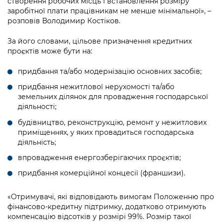
створення робочих місць і встановлення розміру
Підприємства, установи, організації
Уряд» – місцевий рівень»
Про відкриті дані
заробітної плати працівникам не менше мінімальної», –
Портал Захисників та Захисниць
розповів Володимир Костіков.
Kyiv International Relations
Важливе під час воєнного стану
Портал даних Києва
Безбар'єрність
За його словами, цільове призначення кредитних
Річні звіти
Публічні дашборди
проєктів може бути на:
Портал послуг
Гендерна політика
придбання та/або модернізацію основних засобів;
Міський застосунок Київ Цифровий
Безбар'єрність
придбання нежитлової нерухомості та/або
земельних ділянок для провадження господарської
Важливе під час воєнного стану
діяльності;
Київська міська військова адміністрація
будівництво, реконструкцію, ремонт у нежитлових
приміщеннях, у яких провадиться господарська
діяльність;
впровадження енергозберігаючих проєктів;
придбання комерційної концесії (франшизи).
«Отримувачі, які відповідають вимогам Положенню про
фінансово-кредитну підтримку, додатково отримують
компенсацію відсотків у розмірі 99%. Розмір такої