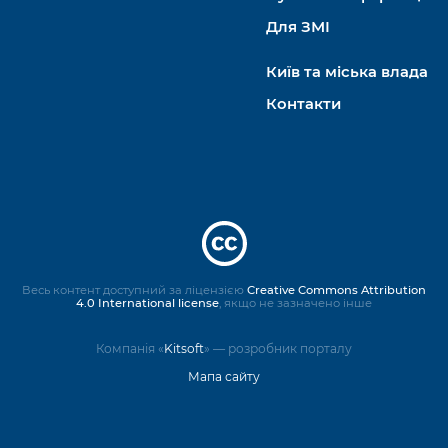
Для ЗМІ
Київ та міська влада
Контакти
Весь контент доступний за ліцензією
Creative Commons Attribution
4.0 International license
, якщо не зазначено інше
Компанія «
Kitsoft
» — розробник порталу
Мапа сайту