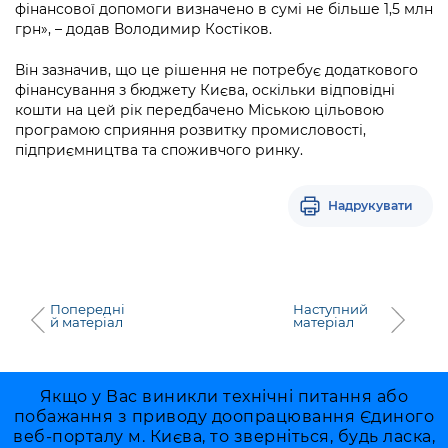
фінансової допомоги визначено в сумі не більше 1,5 млн
грн», – додав Володимир Костіков.
Він зазначив, що це рішення не потребує додаткового
фінансування з бюджету Києва, оскільки відповідні
кошти на цей рік передбачено Міською цільовою
програмою сприяння розвитку промисловості,
підприємництва та споживчого ринку.
Надрукувати
Попередні
Наступний
й матеріал
матеріал
Якщо у Вас виникли технічні питання або
побажання з приводу доопрацювання Єдиного
веб-порталу м. Києва, то зверніться, будь ласка,