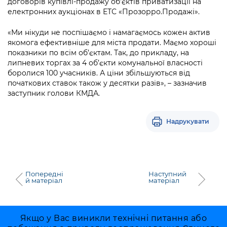
договорів купівлі-продажу об’єктів приватизації на
електронних аукціонах в ЕТС «Прозорро.Продажі».
«Ми нікуди не поспішаємо і намагаємось кожен актив
якомога ефективніше для міста продати. Маємо хороші
показники по всім об’єктам. Так, до прикладу, на
липневих торгах за 4 об’єкти комунальної власності
боролися 100 учасників. А ціни збільшуються від
початкових ставок також у десятки разів», – зазначив
заступник голови КМДА.
Надрукувати
Попередні
Наступний
й матеріал
матеріал
Якщо у Вас виникли технічні питання або