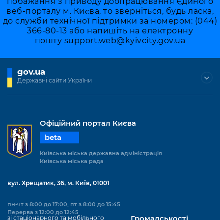
побажання з приводу доопрацювання Єдиного
веб-порталу м. Києва, то зверніться, будь ласка,
до служби технічної підтримки за номером: (044)
366-80-13 або напишіть на електронну
пошту
support.web@kyivcity.gov.ua
gov.ua
Державні сайти України
Офіційний портал Києва
beta
Київська міська державна адміністрація
Київська міська рада
вул. Хрещатик, 36, м. Київ, 01001
пн-чт з 8:00 до 17:00, пт з 8:00 до 15:45
Перерва з 12:00 до 12:45
зі стаціонарного та мобільного
Громадськості