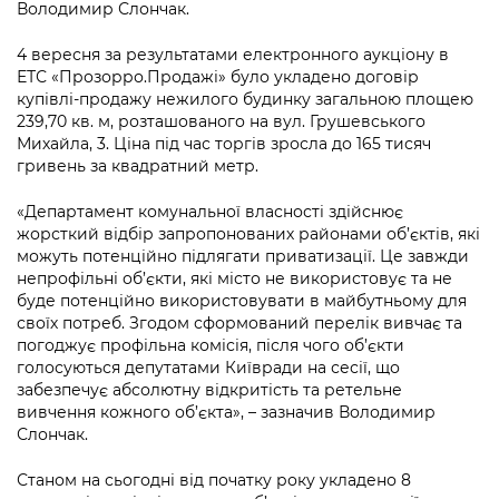
Підприємства, установи, організації
Володимир Слончак.
Уряд» – місцевий рівень»
Про відкриті дані
Портал Захисників та Захисниць
Kyiv International Relations
4 вересня за результатами електронного аукціону в
Важливе під час воєнного стану
Портал даних Києва
ЕТС «Прозорро.Продажі» було укладено договір
Безбар'єрність
купівлі-продажу нежилого будинку загальною площею
Річні звіти
Публічні дашборди
239,70 кв. м, розташованого на вул. Грушевського
Портал послуг
Михайла, 3. Ціна під час торгів зросла до 165 тисяч
Гендерна політика
гривень за квадратний метр.
Міський застосунок Київ Цифровий
Безбар'єрність
«Департамент комунальної власності здійснює
Важливе під час воєнного стану
жорсткий відбір запропонованих районами об’єктів, які
Київська міська військова адміністрація
можуть потенційно підлягати приватизації. Це завжди
непрофільні об’єкти, які місто не використовує та не
буде потенційно використовувати в майбутньому для
своїх потреб. Згодом сформований перелік вивчає та
погоджує профільна комісія, після чого об’єкти
голосуються депутатами Київради на сесії, що
забезпечує абсолютну відкритість та ретельне
вивчення кожного об’єкта», – зазначив Володимир
Слончак.
Станом на сьогодні від початку року укладено 8