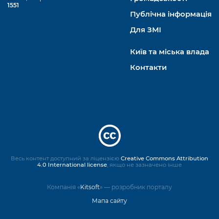
1551
Публічна інформація
Для ЗМІ
Київ та міська влада
Контакти
Весь контент доступний за ліцензією
Creative Commons Attribution
4.0 International license
, якщо не зазначено інше
Компанія «
Kitsoft
» — розробник порталу
Мапа сайту