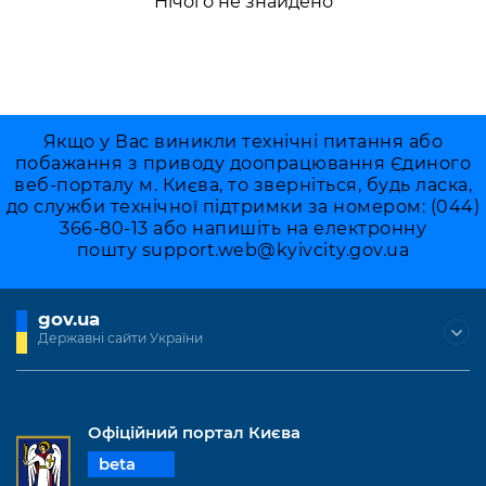
Нічого не знайдено
Якщо у Вас виникли технічні питання або
побажання з приводу доопрацювання Єдиного
веб-порталу м. Києва, то зверніться, будь ласка,
до служби технічної підтримки за номером: (044)
366-80-13 або напишіть на електронну
пошту
support.web@kyivcity.gov.ua
gov.ua
Державні сайти України
Офіційний портал Києва
beta