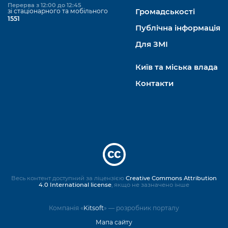
Перерва з 12:00 до 12:45
зі стаціонарного та мобільного
Громадськості
1551
Публічна інформація
Для ЗМІ
Київ та міська влада
Контакти
Весь контент доступний за ліцензією
Creative Commons Attribution
4.0 International license
, якщо не зазначено інше
Компанія «
Kitsoft
» — розробник порталу
Мапа сайту