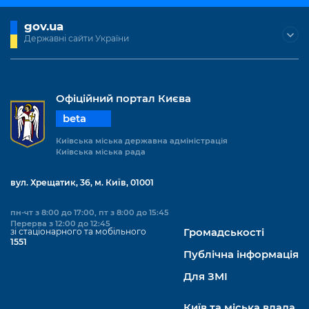
Підприємства, установи, організації
Уряд» – місцевий рівень»
Про відкриті дані
Портал Захисників та Захисниць
gov.ua
Kyiv International Relations
Важливе під час воєнного стану
Державні сайти України
Портал даних Києва
Безбар'єрність
Річні звіти
Публічні дашборди
Портал послуг
Гендерна політика
Офіційний портал Києва
Міський застосунок Київ Цифровий
beta
Безбар'єрність
Важливе під час воєнного стану
Київська міська державна адміністрація
Київська міська військова адміністрація
Київська міська рада
вул. Хрещатик, 36, м. Київ, 01001
пн-чт з 8:00 до 17:00, пт з 8:00 до 15:45
Перерва з 12:00 до 12:45
зі стаціонарного та мобільного
Громадськості
1551
Публічна інформація
Для ЗМІ
Київ та міська влада