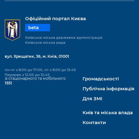
Підприємства, установи, організації
Уряд» – місцевий рівень»
Про відкриті дані
Портал Захисників та Захисниць
Kyiv International Relations
Важливе під час воєнного стану
Офіційний портал Києва
Портал даних Києва
Безбар'єрність
beta
Річні звіти
Публічні дашборди
Портал послуг
Київська міська державна адміністрація
Гендерна політика
Київська міська рада
Міський застосунок Київ Цифровий
Безбар'єрність
вул. Хрещатик, 36, м. Київ, 01001
Важливе під час воєнного стану
Київська міська військова адміністрація
пн-чт з 8:00 до 17:00, пт з 8:00 до 15:45
Перерва з 12:00 до 12:45
зі стаціонарного та мобільного
Громадськості
1551
Публічна інформація
Для ЗМІ
Київ та міська влада
Контакти