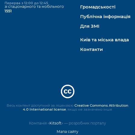
Перерва з 12:00 до 12:45
зі стаціонарного та мобільного
Громадськості
1551
Публічна інформація
Для ЗМІ
Київ та міська влада
Контакти
Весь контент доступний за ліцензією
Creative Commons Attribution
4.0 International license
, якщо не зазначено інше
Компанія «
Kitsoft
» — розробник порталу
Мапа сайту