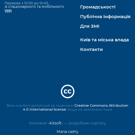
Перерва з 12:00 до 12:45
зі стаціонарного та мобільного
Громадськості
1551
Публічна інформація
Для ЗМІ
Київ та міська влада
Контакти
Весь контент доступний за ліцензією
Creative Commons Attribution
4.0 International license
, якщо не зазначено інше
Компанія «
Kitsoft
» — розробник порталу
Мапа сайту