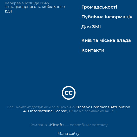
Перерва з 12:00 до 12:45
зі стаціонарного та мобільного
Громадськості
1551
Публічна інформація
Для ЗМІ
Київ та міська влада
Контакти
Весь контент доступний за ліцензією
Creative Commons Attribution
4.0 International license
, якщо не зазначено інше
Компанія «
Kitsoft
» — розробник порталу
Мапа сайту