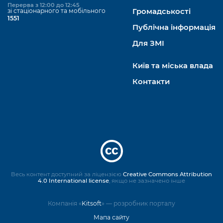
Перерва з 12:00 до 12:45
зі стаціонарного та мобільного
Громадськості
1551
Публічна інформація
Для ЗМІ
Київ та міська влада
Контакти
Весь контент доступний за ліцензією
Creative Commons Attribution
4.0 International license
, якщо не зазначено інше
Компанія «
Kitsoft
» — розробник порталу
Мапа сайту