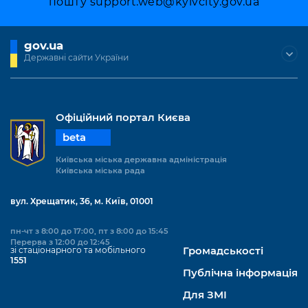
пошту
support.web@kyivcity.gov.ua
Підприємства, установи, організації
Уряд» – місцевий рівень»
Про відкриті дані
Портал Захисників та Захисниць
Kyiv International Relations
Важливе під час воєнного стану
Портал даних Києва
gov.ua
Безбар'єрність
Державні сайти України
Річні звіти
Публічні дашборди
Портал послуг
Гендерна політика
Міський застосунок Київ Цифровий
Офіційний портал Києва
Безбар'єрність
Важливе під час воєнного стану
beta
Київська міська військова адміністрація
Київська міська державна адміністрація
Київська міська рада
вул. Хрещатик, 36, м. Київ, 01001
пн-чт з 8:00 до 17:00, пт з 8:00 до 15:45
Перерва з 12:00 до 12:45
зі стаціонарного та мобільного
Громадськості
1551
Публічна інформація
Для ЗМІ