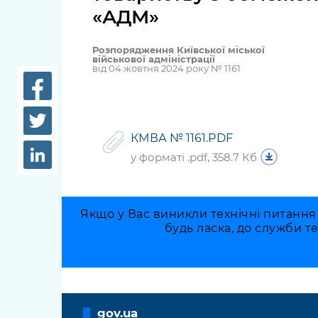
довідки
«АДМ»
Структура
Лікарні 
Рішення та розпорядження
Розпорядження Київської міської
військової адміністрації
Освіта та
від 04 жовтня 2024 року № 1161
Проєкти розпоряджень, що
заклади
перебувають на погодженні
КМВА
Дороги, 
парковки
КМВА № 1161.PDF
у форматі .pdf, 358.7 Кб
Навколи
середови
Якщо у Вас виникли технічні питання
будь ласка, до служби т
gov.ua