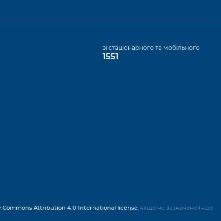
а
зі стаціонарного та мобільного
1551
e Commons Attribution 4.0 International license
, якщо не зазначено інше