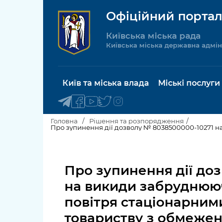
Офіційний портал
Київська міська рада
Київська міська державна адмін
Київ та міська влада
Міські послуги
Головна
Рішення та розпорядження
Київський міський голова
Будинок 
послуги
Про зупинення дії до
Київська міська рада
Пільги, су
на викиди забруднюю
Про Київ
соціальн
повітря стаціонарним
Керівництво КМДА
Паспорт, 
товариству з обмежен