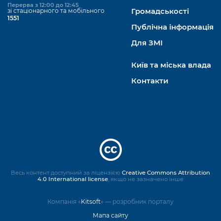
Перерва з 12:00 до 12:45
зі стаціонарного та мобільного
Громадськості
1551
Публічна інформація
Для ЗМІ
Київ та міська влада
Контакти
Весь контент доступний за ліцензією
Creative Commons Attribution
4.0 International license
, якщо не зазначено інше
Компанія «
Kitsoft
» — розробник порталу
Мапа сайту