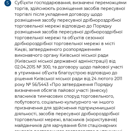
Підприємства, установи, організації
Суб’єкти господарювання, визначені переможцями
Уряд» – місцевий рівень»
Про відкриті дані
торгів, здійснюють розміщення засобів пересувної
Портал Захисників та Захисниць
Kyiv International Relations
торгівлі після укладення договору щодо
Важливе під час воєнного стану
Портал даних Києва
розміщення засобу пересувної дрібнороздрібної
Безбар'єрність
торговельної мережі відповідно до Порядку
Річні звіти
Публічні дашборди
розміщення засобів пересувної дрібнороздрібної
Портал послуг
торговельної мережі та об’єктів сезонної
Гендерна політика
дрібнороздрібної торговельної мережі в місті
Міський застосунок Київ Цифровий
Києві, затвердженого розпорядженням
Безбар'єрність
виконавчого органу Київської міської ради
Важливе під час воєнного стану
(Київської міської державної адміністрації) від
Київська міська військова адміністрація
02.04.2015 № 300, та договору щодо пайової участі
в утриманні об’єкта благоустрою відповідно до
рішення Київської міської ради від 24 лютого 2011
року № 56/5443 «Про затвердження Порядку
визначення обсягів пайової участі (внеску)
власників тимчасових споруд торговельного,
побутового, соціально-культурного чи іншого
призначення для здійснення підприємницької
діяльності, засобів пересувної дрібнороздрібної
торговельної мережі, власників (користувачів)
майданчиків для харчування біля стаціонарних