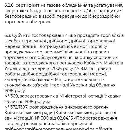
6.2.6. сертифікат на газове обладнання та устаткування,
якщо таке обладнання встановлене та/або знаходиться
безпосередньо в засобі пересувної дрібнороздрібної
торговельної мережі.
6.3. Суб’єкти господарювання, що провадять торгівлю в
засобах пересувної дрібнороздрібної торговельної
мережі повинні дотримуватись вимог Порядку
провадження торговельної діяльності та правил
торговельного обслуговування на ринку споживчих
товарів, затвердженого постановою Кабінету Міністрів
України від 15 червня 2006 року № 833 та Правил
роботи дрібнороздрібної торговельної мережі,
затверджених наказом Міністерства зовнішніх
економічних зв’язків і торгівлі України від 08 липня
1996 року
№ 369, зареєстрованих в Міністерстві юстиції України
23 липня 1996 року за
№ 372/1397, розпорядження виконавчого органу
Київської міської ради (Київської міської державної
адміністрації) № 300 від 02.04.15 «Про затвердження
Порядку розміщення засобів пересувної
дрібнороздрібної торговельної мережі та об’єктів