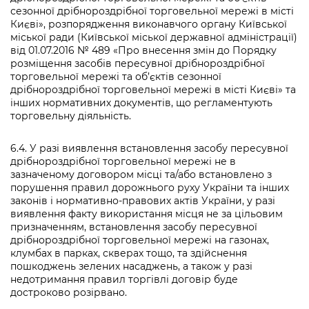
сезонної дрібнороздрібної торговельної мережі в місті
Києві», розпорядження виконавчого органу Київської
міської ради (Київської міської державної адміністрації)
від 01.07.2016 № 489 «Про внесення змін до Порядку
розміщення засобів пересувної дрібнороздрібної
торговельної мережі та об’єктів сезонної
дрібнороздрібної торговельної мережі в місті Києві» та
інших нормативних документів, що регламентують
торговельну діяльність.
6.4. У разі виявлення встановлення засобу пересувної
дрібнороздрібної торговельної мережі не в
зазначеному договором місці та/або встановлено з
порушення правил дорожнього руху України та інших
законів і нормативно-правових актів України, у разі
виявлення факту використання місця не за цільовим
призначенням, встановлення засобу пересувної
дрібнороздрібної торговельної мережі на газонах,
клумбах в парках, скверах тощо, та здійснення
пошкоджень зелених насаджень, а також у разі
недотримання правил торгівлі договір буде
достроково розірвано.