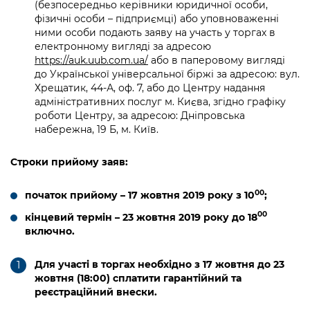
(безпосередньо керівники юридичної особи,
фізичні особи – підприємці) або уповноваженні
ними особи подають заяву на участь у торгах в
електронному вигляді за адресою
https://auk.uub.com.ua/
або в паперовому вигляді
до Української універсальної біржі за адресою: вул.
Хрещатик, 44-А, оф. 7, або до Центру надання
адміністративних послуг м. Києва, згідно графіку
роботи Центру, за адресою: Дніпровська
набережна, 19 Б, м. Київ.
Строки прийому заяв:
00
початок прийому – 17 жовтня 2019 року з 1
0
;
00
кінцевий термін –
23 жовтня 2019
року до 18
включно.
Для участі в торгах
необхідно
з
17
жовтня
до
23
жовтня (18:00)
сплатити гарантійний
та
реєстраційний внеск
и.