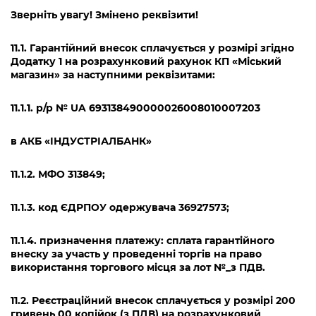
Зверніть увагу! Змінено реквізити!
11.1. Гарантійний внесок сплачується
у розмірі згідно
Додатку 1 на розрахунковий рахунок КП «Міський
магазин» за наступними реквізитами:
11.1.1. р/р №
UA
693138490000026008010007203
в АКБ «ІНДУСТРІАЛБАНК»
11.1.2.
МФО 313849;
11.1.3.
код ЄДРПОУ одержувача 36927573;
11.1.4.
призначення платежу: сплата гарантійного
внеску за участь у проведенні торгів
на
право
використання торгового місця за лот №_з ПДВ.
11.2. Реєстраційний внесок сплачується у розмірі 200
гривень 00 копійок (з ПДВ) на розрахунковий