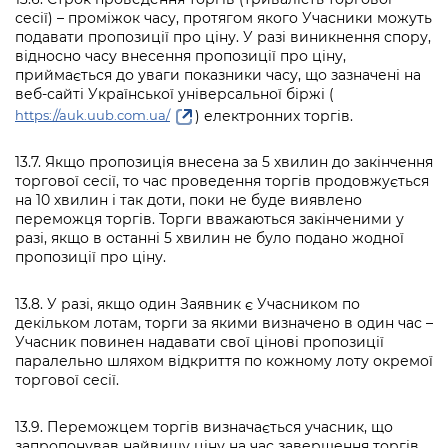
сесії) – проміжок часу, протягом якого Учасники можуть
подавати пропозиції про ціну. У разі виникнення спору,
відносно часу внесення пропозиції про ціну,
приймається до уваги показники часу, що зазначені на
веб-сайті Української універсальної біржі (
) електронних торгів.
https://auk.uub.com.ua/
13.7. Якщо пропозиція внесена за 5 хвилин до закінчення
торгової сесії, то час проведення торгів продовжується
на 10 хвилин і так доти, поки не буде виявлено
переможця торгів. Торги вважаються закінченими у
разі, якщо в останні 5 хвилин не було подано жодної
пропозиції про ціну.
13.8. У разі, якщо один Заявник є Учасником по
декільком лотам, торги за якими визначено в один час –
Учасник повинен надавати свої цінові пропозиції
паралельно шляхом відкриття по кожному лоту окремої
торгової сесії.
13.9. Переможцем торгів визначається учасник, що
запропонував найвищу ціну на час завершення торгів.