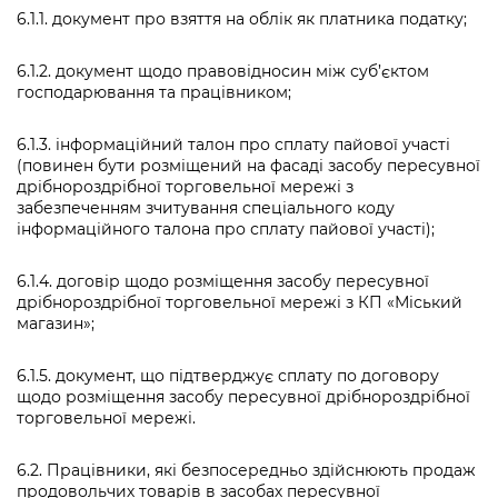
6.1.1. документ про взяття на облік як платника податку;
6.1.2. документ щодо правовідносин між суб’єктом
господарювання та працівником;
6.1.3. інформаційний талон про сплату пайової участі
(повинен бути розміщений на фасаді засобу пересувної
дрібнороздрібної торговельної мережі з
забезпеченням зчитування спеціального коду
інформаційного талона про сплату пайової участі);
6.1.4. договір щодо розміщення засобу пересувної
дрібнороздрібної торговельної мережі з КП «Міський
магазин»;
6.1.5. документ, що підтверджує сплату по договору
щодо розміщення засобу пересувної дрібнороздрібної
торговельної мережі.
6.2. Працівники, які безпосередньо здійснюють продаж
продовольчих товарів в засобах пересувної