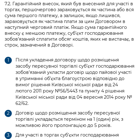
7.2. Гарантійний внесок, який був внесений для участі в
торгах, першочергово зараховується як частина або вся
сума першого платежу, а залишок, якщо лишився,
зараховується як частина плати за цим Договором в
наступний черговий платіж. Якщо сума гарантійного
внеску є меншою платежу, суб’єкт господарювання
зобов’язаний сплатити обсяг коштів, яких не вистачає, в
строк, зазначений в Договорі.
Після укладення договору щодо розміщення
засобу пересувної торгівлі суб’єкт господарювання
зобов’язаний укласти договір щодо пайової участі
в утриманні об’єкта благоустрою відповідно до
вимог рішення Київської міської ради від 24
лютого 2011 року №56/5443 та пункту 4 рішення
Київської міської ради від 04 вересня 2014 року №
62/62.
Договір щодо розміщення засобу пересувної
торгівлі укладається терміном на 1 (один) рік, з
можливою його пролонгацією до 5 років.
Для участі в торгах суб’єкти господарювання