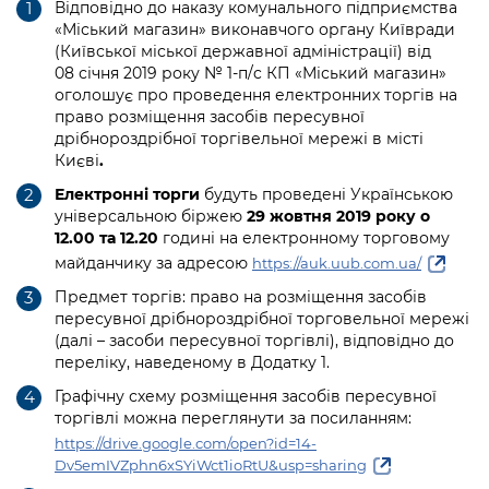
інформації
Відповідно до наказу комунального підприємства
Рішення та розпорядження
Освіта та навчальні заклади
Громадська експертиза
Медіагалерея
«Міський магазин» виконавчого органу Київради
Інформація з обмеженим доступом
Портал Послуг
(Київської міської державної адміністрації) від
Проєкти розпоряджень, що
Дороги, транспорт та парковки
Громадський бюджет
Підписатися на новини та анонси від
08 січня 2019 року № 1-п/c КП «Міський магазин»
перебувають на погодженні КМВА
Подати запит онлайн
оголошує про проведення електронних торгів на
КМДА / Subscribe to announcements
Навколишнє середовище міста
Консультації з громадськістю
право розміщення засобів пересувної
from the KCSA
Рішення Київради
Проекти нормативно-правових та
дрібнороздрібної торгівельної мережі в місті
Містобудування та земельні ділянки
Громадська рада
Києві
.
інших актів
Порядок акредитації медіа /
Контактна інформація
Accreditation process
Електронні торги
будуть проведені Українською
Культура, спорт, дозвілля
Петиції
Нормативна база
універсальною біржею
29 жовтня 2019 року о
Графік роботи та прийому громадян
Подати журналістський запит /
12.00 та 12.20
годині на електронному торговому
Бізнес та ліцензування
Відкритий бюджет
Питання і відповіді про публічну
Submitting a media request
майданчику за адресою
https://auk.uub.com.ua/
Вакансії
інформацію
Фінанси та бюджет
Контактний центр
Предмет торгів: право на розміщення засобів
Зйомки в лікарнях в умовах воєнного
Статистика
пересувної дрібнороздрібної торговельної мережі
Порядок оскарження рішень, дій чи
стану / Rules for media coverage of
Безпека та правопорядок
(далі – засоби пересувної торгівлі), відповідно до
Допомога учасникам АТО
бездіяльності розпорядників інформації
hospitals at work under martial law
Звернення громадян
переліку, наведеному в Додатку 1.
Ритуальні послуги
Рада з питань внутрішньо переміщених
Звіти про опрацювання запитів на
Графічну схему розміщення засобів пересувної
Контакти для медіа / Contacts for mass
Регуляторна діяльність
осіб при Київській міській військовій
публічну інформацію
торгівлі можна переглянути за посиланням:
media
Іноземцям / For foreigners
адміністрації
https://drive.google.com/open?id=14-
Промисловість і наука Києва
Інформація для споживачів
Dv5emIVZphn6xSYiWct1ioRtU&usp=sharing
Пам'ятки культурної спадщини
«Ініціатива «Партнерство «Відкритий