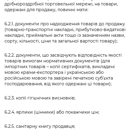
дрібнороздрібної торговельної мережі, на товари,
одержані для продажу, повинні мати:
6.2.1. документи про надходження товарів до продажу
(товарно-транспортні накладні, прибутково-видаткові
накладні, приймальні акти тощо із зазначенням назви,
сорту, кількості, ціни та загальної вартості товару);
6.2.2. документи, що засвідчують відповідність якості
товарів вимогам нормативних документів (для
імпортних товарів – копії сертифікатів, викладені
мовою країни-експортера і українською або
російською мовою та завірені печаткою суб'єкта
господарювання, від якого одержані ці товари);
6.2.3. копії гігієнічних висновків;
6.2.4. ярлики (цінники) або покажчики цін;
6.2.5. санітарну книгу продавця;