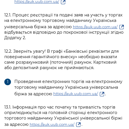
https://auk.uub.com.ua/
12.1. Процес реєстрації та подачі заяв на участь у торгах
на електронному торговому майданчику Українська
універсальна біржа за адресою
https://auk.uub.com.ua/
відбувається відповідно до покрокової інструкції згідно
Додатку 2.
12.2. Зверніть увагу! В графі «Банківські реквізити для
повернення гарантійного внеску» необхідно вказати
саме розрахунковий (поточний) рахунок. Картковий
або депозитний рахунок не приймаються.
Проведення електронних торгів на електронному
торговому майданчику Українська універсальна
біржа за адресою
.
https://auk.uub.com.ua/
13.1. Інформація про час початку та тривалість торгів
оприлюднюється на головній сторінці електронного
торгового майданчику Української універсальної біржі
за адресою
.
https://auk.uub.com.ua/