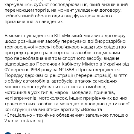
харчування», суб’єкт господарювання, який визначений
переможцем торгів, на момент укладення договору,
зобов’язаний обрати один вид функціонального
призначення із наведених.
В момент укладення з КП «Міський магазин» договору
щодо розміщення засобу пересувної дрібнороздрібної
торговельної мережі обов’язково надається свідоцтво
про реєстрацію транспортного засобів з відмітками
про переобладнання транспортного засобу, видане
відповідно до Постанови Кабінету Міністрів України від
07 вересня 1998 року за № 1388 «Про затвердження
Порядку державної реєстрації (перереєстрації), зняття
з обліку автомобілів, автобусів, а також самохідних
машин, сконструйованих на шасі автомобілів,
мотоциклів усіх типів, марок і моделей, причепів,
напівпричепів, мотоколясок, інших прирівняних до них
транспортних засобів та мопедів» відповідно до типової
конструкції (за винятком архітипу «Візок» та
«Спеціально – технічне обладнання» загальною площею
2 кв. м. та 4 кв. м.).