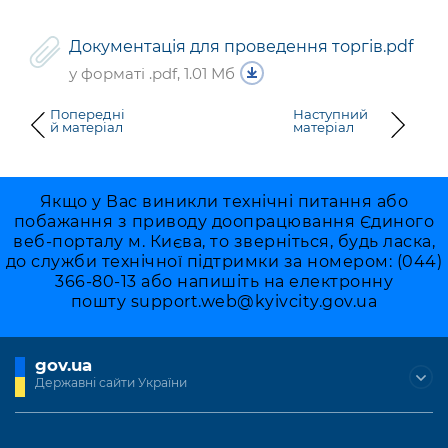
Документація для проведення торгів.pdf
у форматі .pdf, 1.01 Мб
Попередні
Наступний
й матеріал
матеріал
Якщо у Вас виникли технічні питання або
побажання з приводу доопрацювання Єдиного
веб-порталу м. Києва, то зверніться, будь ласка,
до служби технічної підтримки за номером: (044)
366-80-13 або напишіть на електронну
пошту
support.web@kyivcity.gov.ua
gov.ua
Державні сайти України