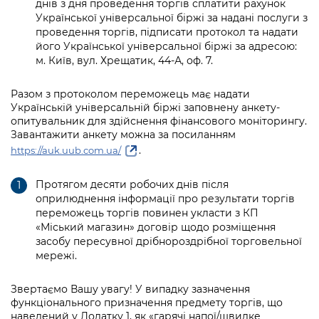
днів з дня проведення торгів сплатити рахунок
Української універсальної біржі за надані послуги з
проведення торгів, підписати протокол та надати
його Української універсальної біржі за адресою:
м. Київ, вул. Хрещатик, 44-А, оф. 7.
Разом з протоколом переможець має надати
Українській універсальній біржі заповнену анкету-
опитувальник для здійснення фінансового моніторингу.
Завантажити анкету можна за посиланням
.
https://auk.uub.com.ua/
Протягом десяти робочих днів після
оприлюднення інформації про результати торгів
переможець торгів повинен укласти з КП
«Міський магазин» договір щодо розміщення
засобу пересувної дрібнороздрібної торговельної
мережі.
Звертаємо Вашу увагу! У випадку зазначення
функціонального призначення предмету торгів, що
наведений у Додатку 1, як «гарячі напої/швидке