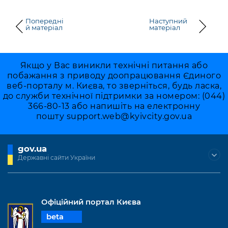
Попередні
Наступний
й матеріал
матеріал
Якщо у Вас виникли технічні питання або
побажання з приводу доопрацювання Єдиного
веб-порталу м. Києва, то зверніться, будь ласка,
до служби технічної підтримки за номером: (044)
366-80-13 або напишіть на електронну
пошту
support.web@kyivcity.gov.ua
gov.ua
Державні сайти України
Офіційний портал Києва
beta