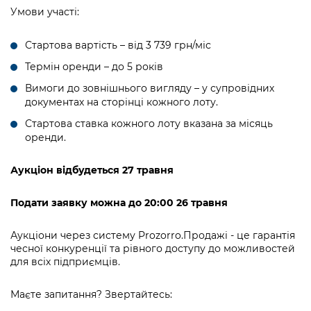
Підприємства, установи, організації
Уряд» – місцевий рівень»
Умови участі:
Про відкриті дані
Портал Захисників та Захисниць
Kyiv International Relations
Важливе під час воєнного стану
Портал даних Києва
Стартова вартість – від 3 739 грн/міс
Безбар'єрність
Річні звіти
Термін оренди – до 5 років
Публічні дашборди
Портал послуг
Вимоги до зовнішнього вигляду – у супровідних
Гендерна політика
документах на сторінці кожного лоту.
Міський застосунок Київ Цифровий
Безбар'єрність
Стартова ставка кожного лоту вказана за місяць
Важливе під час воєнного стану
оренди.
Київська міська військова адміністрація
Аукціон відбудеться 27 травня
Подати заявку можна до 20:00 26 травня
Аукціони через систему Prozorro.Продажі - це гарантія
чесної конкуренції та рівного доступу до можливостей
для всіх підприємців.
Маєте запитання? Звертайтесь: