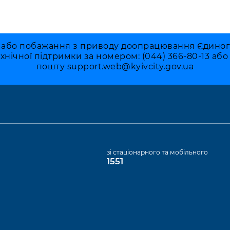
 або побажання з приводу доопрацювання Єдиного 
ехнічної підтримки за номером: (044) 366-80-13 аб
пошту
support.web@kyivcity.gov.ua
а
зі стаціонарного та мобільного
1551