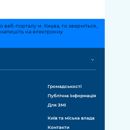
веб-порталу м. Києва, то зверніться,
о напишіть на електронну
Громадськості
Публічна інформація
Для ЗМІ
Київ та міська влада
Контакти