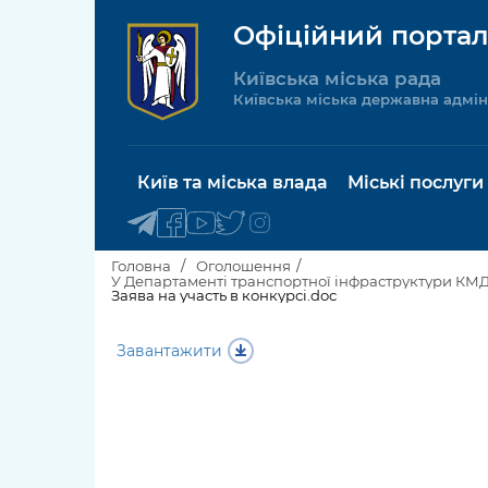
Офіційний портал
Київська міська рада
Київська міська державна адмін
Київ та міська влада
Міські послуги
Головна
Оголошення
У Департаменті транспортної інфраструктури КМД
Заява на участь в конкурсі.doc
Київський міський голова
Будинок 
Завантажити
послуги
Київська міська рада
Пільги, су
Про Київ
соціальн
Керівництво КМДА
Паспорт, 