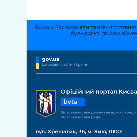
Якщо у Вас виникли технічні питання
будь ласка, до служби т
gov.ua
Державні сайти України
Офіційний портал Києв
beta
Київська міська державна адміністрація
Київська міська рада
вул. Хрещатик, 36, м. Київ, 01001