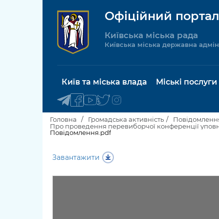
Офіційний портал
Київська міська рада
Київська міська державна адмін
Київ та міська влада
Міські послуги
Головна
Громадська активність
Повідомлення
Повідомлення.pdf
Київський міський голова
Будинок 
Завантажити
послуги
Київська міська рада
Пільги, су
Про Київ
соціальн
Керівництво КМДА
Паспорт, 