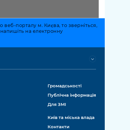
веб-порталу м. Києва, то зверніться,
о напишіть на електронну
Громадськості
Публічна інформація
Для ЗМІ
Київ та міська влада
Контакти