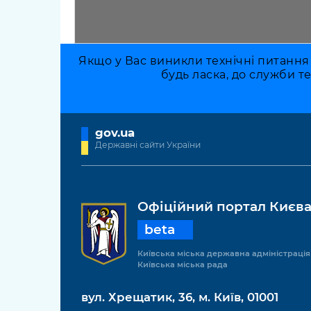
Якщо у Вас виникли технічні питання
будь ласка, до служби т
gov.ua
Державні сайти України
Офіційний портал Києв
beta
Київська міська державна адміністрація
Київська міська рада
вул. Хрещатик, 36, м. Київ, 01001