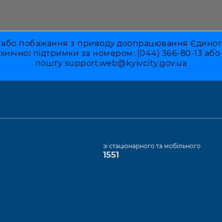
 або побажання з приводу доопрацювання Єдиного 
ехнічної підтримки за номером: (044) 366-80-13 аб
пошту
support.web@kyivcity.gov.ua
а
зі стаціонарного та мобільного
1551