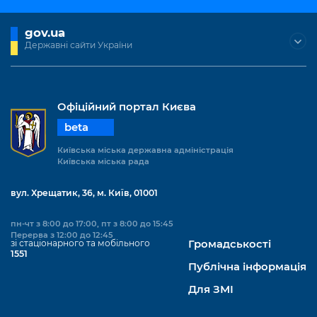
Підприємства, установи, організації
Уряд» – місцевий рівень»
Про відкриті дані
Портал Захисників та Захисниць
gov.ua
Kyiv International Relations
Важливе під час воєнного стану
Портал даних Києва
Державні сайти України
Безбар'єрність
Річні звіти
Публічні дашборди
Портал послуг
Гендерна політика
Офіційний портал Києва
Міський застосунок Київ Цифровий
Безбар'єрність
beta
Важливе під час воєнного стану
Київська міська державна адміністрація
Київська міська військова адміністрація
Київська міська рада
вул. Хрещатик, 36, м. Київ, 01001
пн-чт з 8:00 до 17:00, пт з 8:00 до 15:45
Перерва з 12:00 до 12:45
зі стаціонарного та мобільного
Громадськості
1551
Публічна інформація
Для ЗМІ