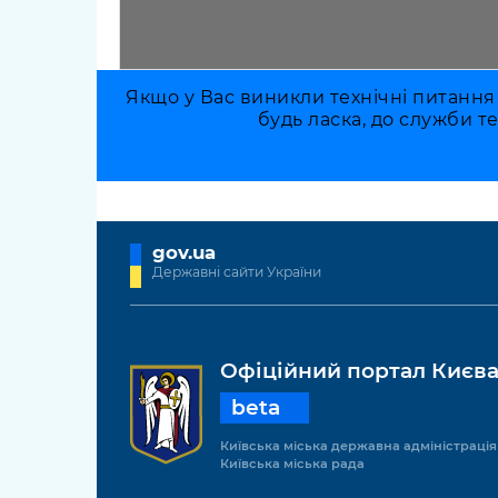
Якщо у Вас виникли технічні питання
будь ласка, до служби т
gov.ua
Державні сайти України
Офіційний портал Києв
beta
Київська міська державна адміністрація
Київська міська рада