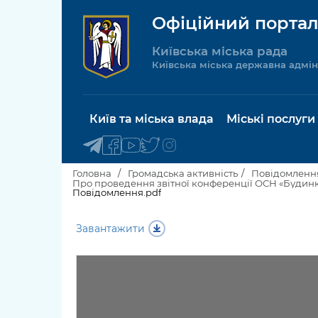
Офіційний портал
Київська міська рада
Київська міська державна адмін
Київ та міська влада
Міські послуги
Головна
Громадська активність
Повідомлення
Повідомлення.pdf
Київський міський голова
Будинок 
Завантажити
послуги
Київська міська рада
Пільги, су
Про Київ
соціальн
Керівництво КМДА
Паспорт, 