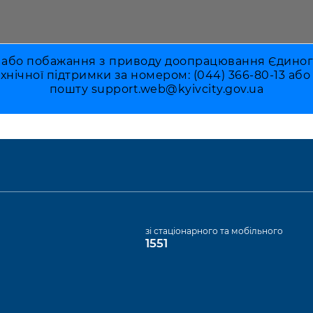
 або побажання з приводу доопрацювання Єдиного 
ехнічної підтримки за номером: (044) 366-80-13 аб
пошту
support.web@kyivcity.gov.ua
а
зі стаціонарного та мобільного
1551