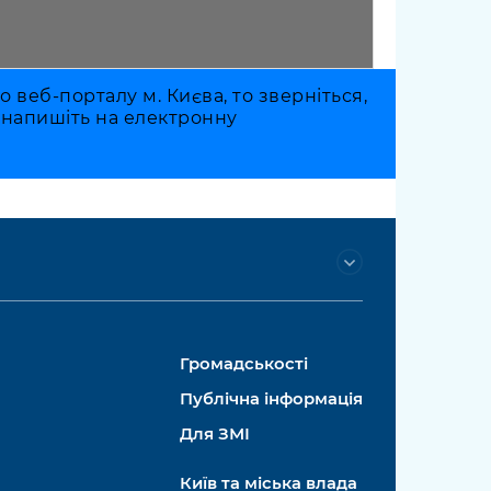
веб-порталу м. Києва, то зверніться,
о напишіть на електронну
Громадськості
Публічна інформація
Для ЗМІ
Київ та міська влада