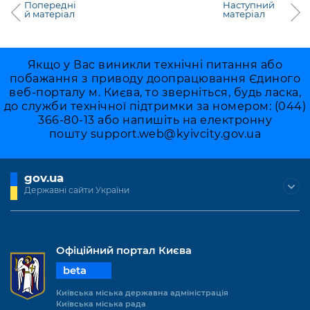
Попередні
Наступний
й матеріал
матеріал
Якщо у Вас виникли технічні питання або
побажання з приводу доопрацювання Єдиного
веб-порталу м. Києва, то зверніться, будь ласка,
до служби технічної підтримки за номером: (044)
366-80-13 або напишіть на електронну
пошту
support.web@kyivcity.gov.ua
gov.ua
Державні сайти України
Офіційний портал Києва
beta
Київська міська державна адміністрація
Київська міська рада