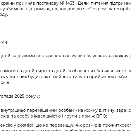
Громадська
Вакансії
Відкритий бюд
ся на
 України прийняв постанову № 1433 «Деякі питання підтримк
експертиза
Фінанси та бюджет
ку «Зимова підтримка», відповідно до якої окремі категорі
Інформація з
Поря
новин
Статистика
Контактний це
оду.
та медицина
обмеженим
оска
анонс
Громадський
Безпека та
доступом
рішен
КМДА
Звернення громадян
 навчальні
бюджет
правопорядок
безді
Subsc
Подати запит
розпо
to
Регуляторна діяльність
Ритуальні послуги
онлайн
ку є:
інфор
anno
транспорт та
ment
Іноземцям / For
Проекти
Звіти
тей, над якими встановлено опіку чи піклування на кожну д
from 
foreigners
нормативно-
;
опра
KCSA
шнє
правових та
запит
оги на дітей-сиріт та дітей, позбавлених батьківського пікл
ще міста
інших актів
публі
ють у дитячих будинках сімейного типу та прийомних сім’ях -
інфо
оків.
топада 2025 року є:
нутрішньо переміщеним особам - на кожну дитину, зареєс
оків, та особу з інвалідністю I групи з-поміж ВПО;
нсію у розмірі, що не перевищує 4-х розмірів прожиткового 
25 року з урахуванням розміру надбавки на догляд відповідно