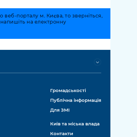
веб-порталу м. Києва, то зверніться,
о напишіть на електронну
Громадськості
Публічна інформація
Для ЗМІ
Київ та міська влада
Контакти