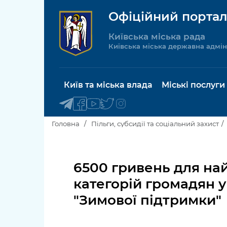
Офіційний портал
Київська міська рада
Київська міська державна адмін
Київ та міська влада
Міські послуги
Головна
Пільги, субсидії та соціальний захист
Київський міський голова
Будинок 
послуги
6500 гривень для на
Київська міська рада
категорій громадян у
Пільги, су
Про Київ
"Зимової підтримки"
соціальн
Керівництво КМДА
Паспорт, 