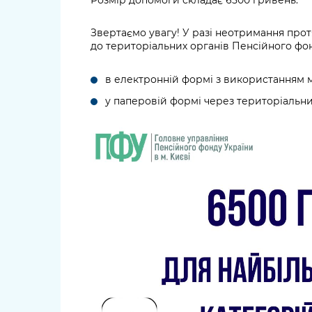
Розмір допомоги складає 6500 гривень.
Звертаємо увагу! У разі неотримання прот
до територіальних органів Пенсійного фон
в електронній формі з використанням мо
у паперовій формі через територіальн