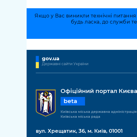
Якщо у Вас виникли технічні питання
будь ласка, до служби т
gov.ua
Державні сайти України
Офіційний портал Києв
beta
Київська міська державна адміністрація
Київська міська рада
вул. Хрещатик, 36, м. Київ, 01001