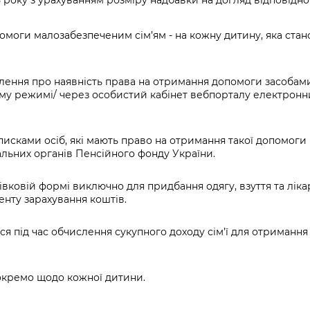
моги малозабезпеченим сім’ям - на кожну дитину, яка стано
ення про наявність права на отримання допомоги засобам
ному режимі/ через особистий кабінет вебпорталу електрон
писками осіб, які мають право на отримання такої допомоги 
альних органів Пенсійного фонду України.
вковій формі виключно для придбання одягу, взуття та ліка
енту зарахування коштів.
 під час обчислення сукупного доходу сім’ї для отримання 
окремо щодо кожної дитини.