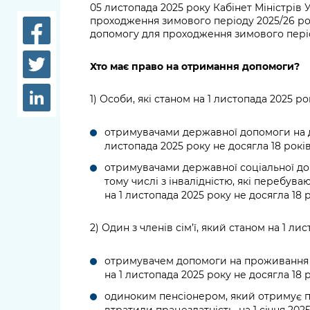
довідки
05 листопада 2025 року Кабінет Міністрів
Структура
проходження зимового періоду 2025/26 ро
допомогу для проходження зимового пері
Лікарні 
Рішення та розпорядження
Освіта та
Хто має право на отримання допомоги?
Проєкти розпоряджень, що
заклади
перебувають на погодженні
1) Особи, які станом на 1 листопада 2025 ро
КМВА
Дороги, 
парковки
отримувачами державної допомоги на ді
листопада 2025 року не досягла 18 років
Навколи
отримувачами державної соціальної допом
середови
тому числі з інвалідністю, які перебува
на 1 листопада 2025 року не досягла 18 р
2) Один з членів сім’ї, який станом на 1 лис
отримувачем допомоги на проживання в
на 1 листопада 2025 року не досягла 18 р
одиноким пенсіонером, який отримує пе
втратили працездатність, на 1 січня 20