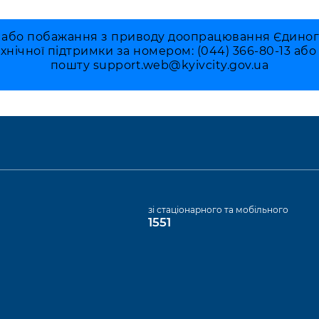
 або побажання з приводу доопрацювання Єдиного 
ехнічної підтримки за номером: (044) 366-80-13 аб
пошту
support.web@kyivcity.gov.ua
а
зі стаціонарного та мобільного
1551