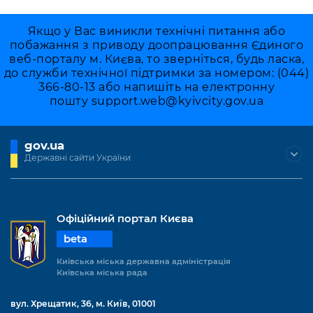
Якщо у Вас виникли технічні питання або
побажання з приводу доопрацювання Єдиного
веб-порталу м. Києва, то зверніться, будь ласка,
до служби технічної підтримки за номером: (044)
366-80-13 або напишіть на електронну
пошту
support.web@kyivcity.gov.ua
gov.ua
Державні сайти України
Офіційний портал Києва
beta
Київська міська державна адміністрація
Київська міська рада
вул. Хрещатик, 36, м. Київ, 01001