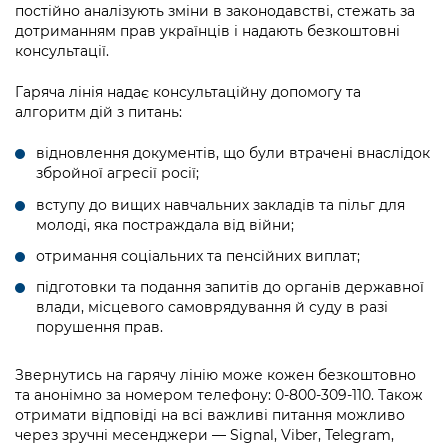
Підприємства, установи, організації
постійно аналізують зміни в законодавстві, стежать за
Уряд» – місцевий рівень»
Про відкриті дані
Портал Захисників та Захисниць
дотриманням прав українців і надають безкоштовні
Kyiv International Relations
консультації.
Важливе під час воєнного стану
Портал даних Києва
Безбар'єрність
Річні звіти
Гаряча лінія надає консультаційну допомогу та
Публічні дашборди
алгоритм дій з питань:
Портал послуг
Гендерна політика
відновлення документів, що були втрачені внаслідок
Міський застосунок Київ Цифровий
збройної агресії росії;
Безбар'єрність
Важливе під час воєнного стану
вступу до вищих навчальних закладів та пільг для
Київська міська військова адміністрація
молоді, яка постраждала від війни;
отримання соціальних та пенсійних виплат;
підготовки та подання запитів до органів державної
влади, місцевого самоврядування й суду в разі
порушення прав.
Звернутись на гарячу лінію може кожен безкоштовно
та анонімно за номером телефону: 0-800-309-110. Також
отримати відповіді на всі важливі питання можливо
через зручні месенджери — Signal, Viber, Telegram,