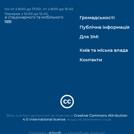
пн-чт з 8:00 до 17:00, пт з 8:00 до 15:45
Перерва з 12:00 до 12:45
зі стаціонарного та мобільного
Громадськості
1551
Публічна інформація
Для ЗМІ
Київ та міська влада
Контакти
Весь контент доступний за ліцензією
Creative Commons Attribution
4.0 International license
, якщо не зазначено інше
Компанія «
Kitsoft
» — розробник порталу