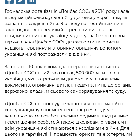
інформації
Рішення та розпорядження
Освіта та навчальні заклади
Громадська експертиза
Медіагалерея
Громадська організація «Донбас СОС» з 2014 року надає
Інформація з обмеженим доступом
Портал Послуг
Проєкти розпоряджень, що
Дороги, транспорт та парковки
інформаційно-консультаційну допомогу українцям, які
Громадський бюджет
Підписатися на новини та анонси від
перебувають на погодженні КМВА
зазнали наслідків війни. З огляду на постійні зміни в
Подати запит онлайн
КМДА / Subscribe to announcements
законодавстві та великий стрес при вирішенні
Навколишнє середовище міста
Консультації з громадськістю
from the KCSA
юридичних питань, українцям доступна безкоштовна
Рішення Київради
Проекти нормативно-правових та
гаряча лінія «Донбас СОС», де експерти та юристи
Містобудування та земельні ділянки
Громадська рада
інших актів
Порядок акредитації медіа /
надають первинну й вторинну юридичну допомогу
Контактна інформація
Accreditation process
українцям, які постраждали від війни.
Культура, спорт, дозвілля
Петиції
Нормативна база
Графік роботи та прийому громадян
Подати журналістський запит /
За останні 10 років команда операторів та юристів
Бізнес та ліцензування
Відкритий бюджет
Питання і відповіді про публічну
Submitting a media request
«Донбас СОС» прийняла понад 800 000 запитів від
Вакансії
інформацію
українців, які потребували допомоги у відновленні
Фінанси та бюджет
Контактний центр
документів, отриманні виплат, подачі запитів до органів
Зйомки в лікарнях в умовах воєнного
Статистика
Порядок оскарження рішень, дій чи
державної влади, місцевого самоврядування та суду.
стану / Rules for media coverage of
Безпека та правопорядок
Допомога учасникам АТО
бездіяльності розпорядників інформації
hospitals at work under martial law
Звернення громадян
«Донбас СОС» пропонує безкоштовну інформаційно-
Ритуальні послуги
Рада з питань внутрішньо переміщених
консультаційну допомогу пенсіонерам, людям з
Звіти про опрацювання запитів на
Контакти для медіа / Contacts for mass
Регуляторна діяльність
осіб при Київській міській військовій
інвалідністю, малозабезпеченим родинам, внутрішньо
публічну інформацію
media
Іноземцям / For foreigners
адміністрації
переміщеним особам. А також школярам, студентам і
Промисловість і наука Києва
всім українцям, які стикаються з наслідками війни. Для
Інформація для споживачів
Пам'ятки культурної спадщини
цього на гарячій лінії працюють юристи та експерти, які
«Ініціатива «Партнерство «Відкритий