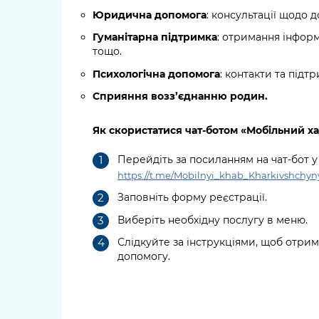
Юридична допомога
: консультації щодо д
Гуманітарна підтримка
: отримання інформа
тощо.
Психологічна допомога
: контакти та підт
Сприяння возз’єднанню родин
.
Як скористатися чат-ботом
«Мобільний х
Перейдіть за посиланням на чат-бот у
https://t.me/Mobilnyi_khab_Kharkivshchyn
Заповніть форму реєстрації.
Виберіть необхідну послугу в меню.
Слідкуйте за інструкціями, щоб отри
допомогу.