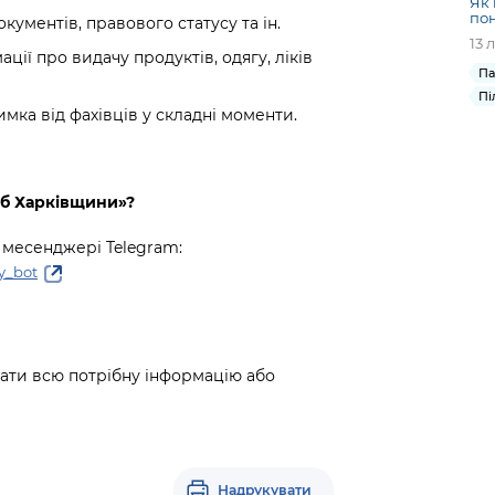
Як 
пон
окументів, правового статусу та ін.
13 
ції про видачу продуктів, одягу, ліків
Па
Пі
римка від фахівців у складні моменти.
аб Харківщини»
?
 месенджері Telegram:
y_bot
мати всю потрібну інформацію або
Надрукувати