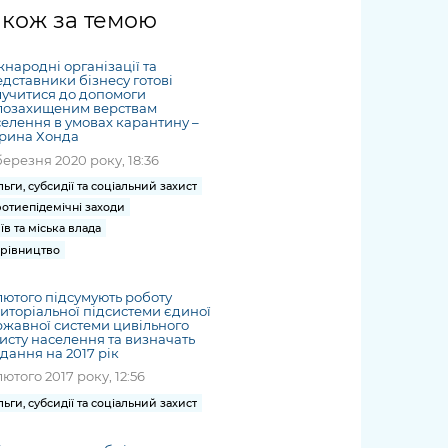
жет
Річні звіти
Києва
журналіст
міській військовій
coverage
акож за темою
Портал послуг
док
и та
ський
адміністрації
of
нтр
Гендерна політика
Публічні
рження
и від
запит /
hospitals
народні організації та
Міський застосунок Київ
дашборди
ь, дій чи
 /
«Ініціатива
Submitting
дставники бізнесу готові
at work
Безбар'єрність
Цифровий
учитися до допомоги
яльності
ribe
«Партнерство
a media
under
лозахищеним верствам
рядників
«Відкритий Уряд» –
елення в умовах карантину –
request
martial law
Київська міська військова
Важливе під час
рина Хонда
мації
unce
місцевий рівень»
адміністрація
воєнного стану
березня 2020 року, 18:36
s
Контакти
льги, субсидії та соціальний захист
 про
Важливе під час
the
для медіа
отиепідемічні заходи
цювання
воєнного стану
/ Contacts
їв та міська влада
ів на
for mass
рівництво
чну
media
рмацію
лютого підсумують роботу
иторіальної підсистеми єдиної
жавної системи цивільного
исту населення та визначать
дання на 2017 рік
лютого 2017 року, 12:56
льги, субсидії та соціальний захист