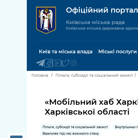
Офіційний портал
Київська міська рада
Київська міська державна адмін
Київ та міська влада
Міські послуги
Головна
Пільги, субсидії та соціальний захист
Київський міський голова
Будинок 
послуги
«Мобільний хаб Харк
Київська міська рада
Харківської області
Пільги, су
Про Київ
соціальн
Пільги, субсидії та соціальний захист
Внутрішньо 
Керівництво КМДА
Паспорт, 
Важливе під час воєнного стану