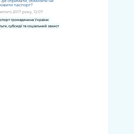
і де отримати, обміняти чи
овити паспорт?
лютого 2017 року, 12:07
спорт громадянина України
льги, субсидії та соціальний захист