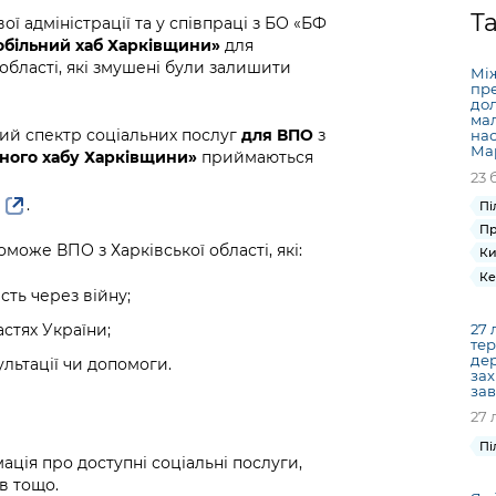
Громадська
Вакансії
Відкритий бюд
ся на
Т
ої адміністрації та у співпраці з БО «БФ
експертиза
Фінанси та бюджет
Інформація з
Поря
новин
обільний хаб Харківщини»
для
Статистика
Контактний це
та медицина
обмеженим
оска
анонс
області, які змушені були залишити
Між
Громадський
Безпека та
доступом
рішен
КМДА
пре
Звернення громадян
 навчальні
бюджет
правопорядок
дол
безді
Subsc
ма
Подати запит
розпо
to
ий спектр соціальних послуг
для ВПО
з
нас
Регуляторна діяльність
Ритуальні послуги
Ма
онлайн
ного хабу Харківщини»
приймаються
інфор
anno
транспорт та
23 
ment
Іноземцям / For
.
Проекти
Пі
Звіти
from 
foreigners
нормативно-
Пр
опра
KCSA
шнє
може ВПО з Харківської області, які:
Ки
правових та
запит
ще міста
Ке
інших актів
публі
сть через війну;
інфо
стях України;
27 
тер
дер
льтації чи допомоги.
зах
зав
27 
Пі
мація про доступні соціальні послуги,
в тощо.