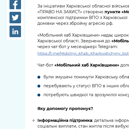
довідки
За ініціативи Харківської обласної військов
Структура
«ПРАВО НА ЗАХИСТ» створено
пункти «М
Лікарні 
комплексної підтримки ВПО з Харківської 
Рішення та розпорядження
домівки через збройну агресію рф.
Освіта та
Проєкти розпоряджень, що
заклади
«Мобільний хаб Харківщини» надає широк
перебувають на погодженні
Харківської області. Звернення до
«Мобіль
КМВА
Дороги, 
через чат-бот у месенджері Telegram:
парковки
https://t.me/Mobilnyi_khab_Kharkivshchyny_bot
Навколи
Чат-бот
«Мобільний хаб Харківщини»
допо
середови
були змушені покинути Харківську обла
перебувають у статусі ВПО в інших обла
потребують швидкої та зрозумілої консу
Яку допомогу пропонує?
Інформаційна підтримка
: детальна інфор
соціальні виплати, стан житла після вибухі