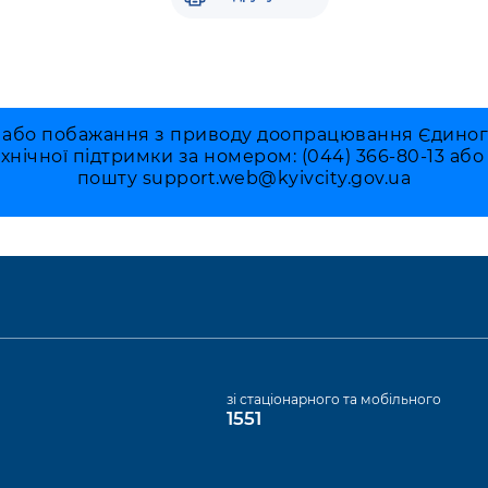
 або побажання з приводу доопрацювання Єдиного 
ехнічної підтримки за номером: (044) 366-80-13 аб
пошту
support.web@kyivcity.gov.ua
а
зі стаціонарного та мобільного
1551