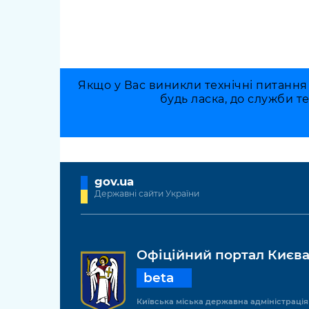
Якщо у Вас виникли технічні питання
будь ласка, до служби т
gov.ua
Державні сайти України
Офіційний портал Києв
beta
Київська міська державна адміністрація