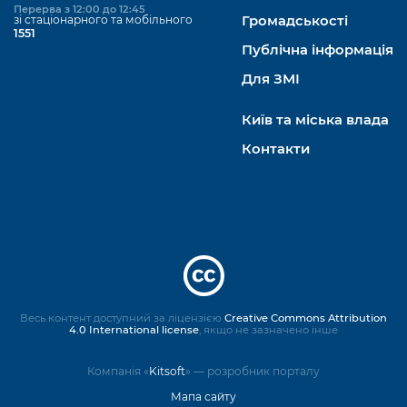
Перерва з 12:00 до 12:45
зі стаціонарного та мобільного
Громадськості
1551
Публічна інформація
Для ЗМІ
Київ та міська влада
Контакти
Весь контент доступний за ліцензією
Creative Commons Attribution
4.0 International license
, якщо не зазначено інше
Компанія «
Kitsoft
» — розробник порталу
Мапа сайту