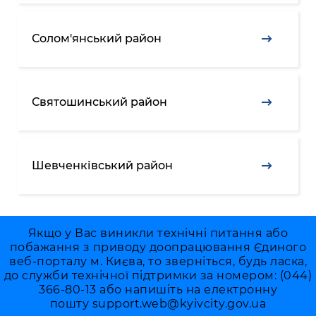
Підприємства, установи, організації
Уряд» – місцевий рівень»
Про відкриті дані
Портал Захисників та Захисниць
Kyiv International Relations
Солом'янський район
Важливе під час воєнного стану
Портал даних Києва
Безбар'єрність
Річні звіти
Публічні дашборди
Портал послуг
Гендерна політика
Святошинський район
Міський застосунок Київ Цифровий
Безбар'єрність
Важливе під час воєнного стану
Київська міська військова адміністрація
Шевченківський район
Якщо у Вас виникли технічні питання або
побажання з приводу доопрацювання Єдиного
веб-порталу м. Києва, то зверніться, будь ласка,
до служби технічної підтримки за номером: (044)
366-80-13 або напишіть на електронну
пошту
support.web@kyivcity.gov.ua