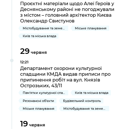
Проєктні матеріали щодо Алеї Героїв у
Деснянському районі не погоджували
з містом – головний архітектор Києва
Олександр Свистунов
Містобудування та земельні ділянки
Міське планування
Київ та міська влада
29
червня
12:21
Департамент охорони культурної
спадщини КМДА видав приписи про
припинення робіт на вул. Князів
Острозьких, 43/11
Пам'ятки культурної спадщини
Київ та міська влада
Резонансні об'єкти
Будівельний контроль
Міське планування
Містобудування та земельні ділянки
19
червня