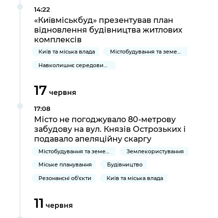
14:22
«Київміськбуд» презентував план
відновлення будівництва житлових
комплексів
Київ та міська влада
Містобудування та земельні ділянки
Навколишнє середовище міста
17
червня
17:08
Місто не погоджувало 80-метрову
забудову на вул. Князів Острозьких і
подавало апеляційну скаргу
Містобудування та земельні ділянки
Землекористування
Міське планування
Будівництво
Резонансні об'єкти
Київ та міська влада
11
червня