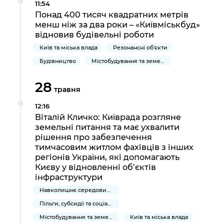
11:54
Понад 400 тисяч квадратних метрів
менш ніж за два роки – «Київміськбуд»
відновив будівельні роботи
Київ та міська влада
Резонансні об'єкти
Будівництво
Містобудування та земельні ділянки
28
травня
12:16
Віталій Кличко: Київрада розгляне
земельні питання та має ухвалити
рішення про забезпечення
тимчасовим житлом фахівців з інших
регіонів України, які допомагають
Києву у відновленні об’єктів
інфраструктури
Навколишнє середовище міста
Пільги, субсидії та соціальний захист
Містобудування та земельні ділянки
Київ та міська влада