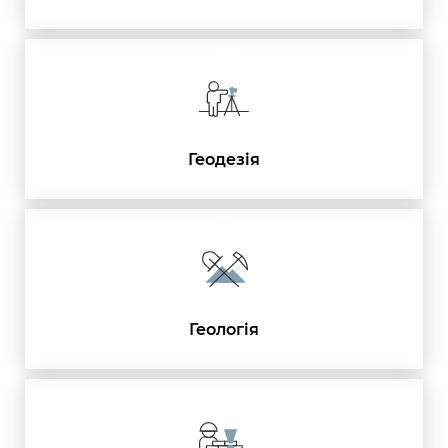
Геодезiя
Геологiя