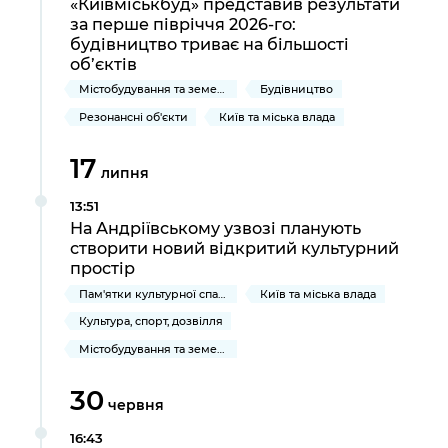
«Київміськбуд» представив результати
за перше півріччя 2026-го:
будівництво триває на більшості
об’єктів
Містобудування та земельні ділянки
Будівництво
Резонансні об'єкти
Київ та міська влада
17
липня
13:51
На Андріївському узвозі планують
створити новий відкритий культурний
простір
Пам'ятки культурної спадщини
Київ та міська влада
Культура, спорт, дозвілля
Містобудування та земельні ділянки
30
червня
16:43