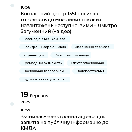
10:58
Контактний центр 1551 посилює
готовність до можливих пікових
навантажень наступної зими – Дмитро
Загуменний (+відео)
Взаємодія з міською владою
Електронні сервіси міста
Звернення громадян
Керівництво
Київ та міська влада
Громадська активність
Електропостачання
Постачання теплової енергії та гарячої води
Водопостачання
Будинок та комунальні послуги
19
березня
2025
10:59
Змінилась електронна адреса для
запитів на публічну інформацію до
КМДА