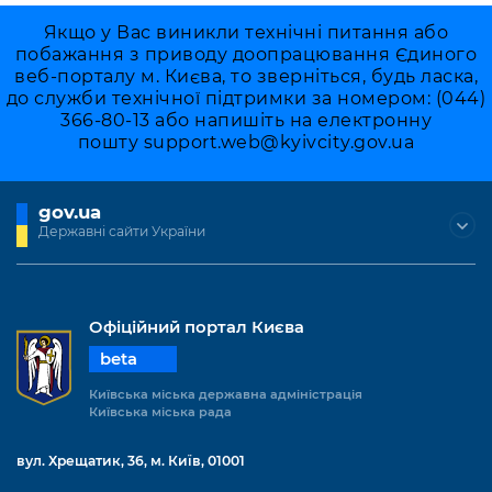
Якщо у Вас виникли технічні питання або
побажання з приводу доопрацювання Єдиного
веб-порталу м. Києва, то зверніться, будь ласка,
до служби технічної підтримки за номером: (044)
366-80-13 або напишіть на електронну
пошту
support.web@kyivcity.gov.ua
gov.ua
Державні сайти України
Офіційний портал Києва
beta
Київська міська державна адміністрація
Київська міська рада
вул. Хрещатик, 36, м. Київ, 01001