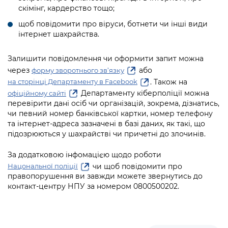
Підприємства, установи, організації
Уряд» – місцевий рівень»
скімінг, кардерство тощо;
Про відкриті дані
Портал Захисників та Захисниць
щоб повідомити про віруси, ботнети чи інші види
Kyiv International Relations
Важливе під час воєнного стану
Портал даних Києва
інтернет шахрайства.
Безбар'єрність
Річні звіти
Публічні дашборди
Портал послуг
Залишити повідомлення чи оформити запит можна
Гендерна політика
через
або
форму зворотнього зв’язку
Міський застосунок Київ Цифровий
. Також на
на сторінці Департаменту в Facebook
Безбар'єрність
Департаменту кіберполіції можна
офіційному сайті
Важливе під час воєнного стану
перевірити дані осіб чи організацій, зокрема, дізнатись,
Київська міська військова адміністрація
чи певний номер банківської картки, номер телефону
та інтернет-адреса зазначені в базі даних, як такі, що
підозрюються у шахрайстві чи причетні до злочинів.
За додатковою інфомацією щодо роботи
чи щоб повідомити про
Нацональної поліції
правопорушення ви завжди можете звернутись до
контакт-центру НПУ за номером 0800500202.