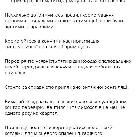
приладах, автоматики, арматури і газових балонів.
Неухильно дотримуйтесь правил користування
газовими приладами, стежте за тим, щоб вони були
чистими і справними.
Користуйтеся віконними кватирками для
систематичної вентиляції приміщень.
Перевіряйте наявність тяги в димоходах опалювальних
печей перед розпалюванням та під час роботи цих
приладів.
Стежте за справністю припливно-витяжної вентиляції.
Вимагайте від начальників житлово-експлуатаційних
контор перевірки вентиляції та димоходів не менше
одного разу на квартал.
При відсутності тяги користуватися колонками,
котлами для місцевого опалення, гарячого