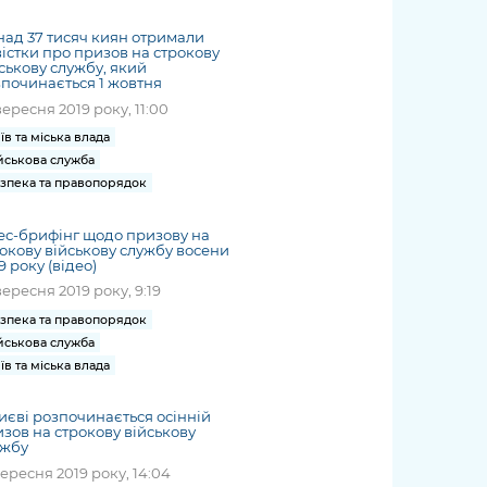
жет
Річні звіти
Києва
журналіст
міській військовій
coverage
Портал послуг
док
и та
ський
адміністрації
ад 37 тисяч киян отримали
of
нтр
Гендерна політика
істки про призов на строкову
Публічні
рження
и від
запит /
hospitals
ськову службу, який
Міський застосунок Київ
дашборди
ь, дій чи
 /
«Ініціатива
починається 1 жовтня
Submitting
at work
Безбар'єрність
Цифровий
яльності
ribe
«Партнерство
вересня 2019 року, 11:00
a media
under
рядників
«Відкритий Уряд» –
request
їв та міська влада
martial law
Київська міська військова
Важливе під час
мації
unce
місцевий рівень»
йськова служба
адміністрація
воєнного стану
s
зпека та правопорядок
Контакти
 про
Важливе під час
the
для медіа
цювання
воєнного стану
с-брифінг щодо призову на
/ Contacts
окову військову службу восени
ів на
for mass
9 року (відео)
чну
media
вересня 2019 року, 9:19
рмацію
зпека та правопорядок
йськова служба
їв та міська влада
иєві розпочинається осінній
зов на строкову військову
ужбу
вересня 2019 року, 14:04