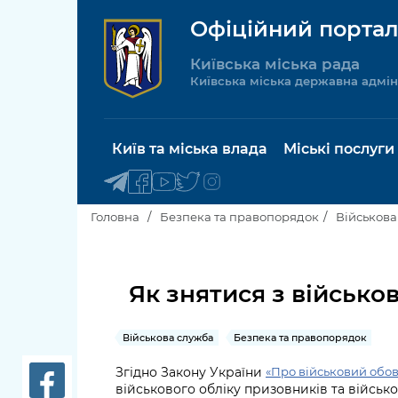
Офіційний портал
Київська міська рада
Київська міська державна адмін
Київ та міська влада
Міські послуги
Головна
Безпека та правопорядок
Військова
Київський міський голова
Будинок 
послуги
Як знятися з військо
Київська міська рада
Пільги, су
Військова служба
Безпека та правопорядок
Про Київ
соціальн
Згідно Закону України
«Про військовий обов'
Керівництво КМДА
Паспорт, 
військового обліку призовників та військ