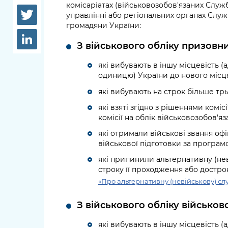
довідки
комісаріатах (військовозобов'язаних Слу
Структура
управлінні або регіональних органах Служ
Лікарні 
громадяни України:
Рішення та розпорядження
З військового обліку призовн
Освіта та
Проєкти розпоряджень, що
заклади
які вибувають в іншу місцевість 
перебувають на погодженні
одиницю) України до нового місц
КМВА
Дороги, 
які вибувають на строк більше трь
парковки
які взяті згідно з рішеннями комі
Навколи
комісії на облік військовозобов'яз
середови
які отримали військові звання оф
військової підготовки за програм
які припинили альтернативну (нев
строку її проходження або достро
«Про альтернативну (невійськову) сл
З військового обліку військов
які вибувають в іншу місцевість 