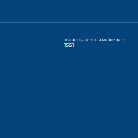
а
зі стаціонарного та мобільного
1551