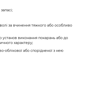
запасі;
волі за вчинення тяжкого або особливо
о установ виконання покарань або до
ичного характеру;
во-облікової або спорідненої з нею