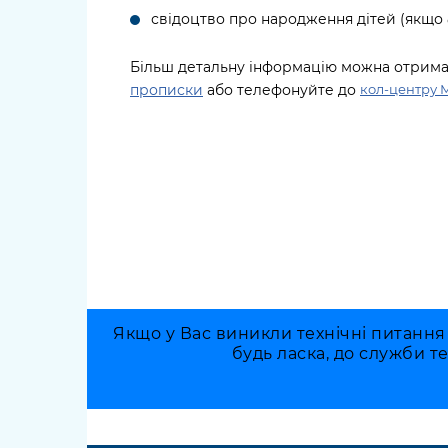
свідоцтво про народження дітей (якщо є
Більш детальну інформацію можна отрим
прописки
або телефонуйте до
кол-центру 
Якщо у Вас виникли технічні питання
будь ласка, до служби т