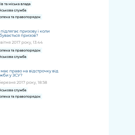
їв та міська влада
йськова служба
зпека та правопорядок
 підлягає призову і коли
бувається призов?
квітня 2017 року, 13:44
зпека та правопорядок
йськова служба
 має право на відстрочку від
жби у ЗСУ?
березня 2017 року, 18:58
йськова служба
зпека та правопорядок