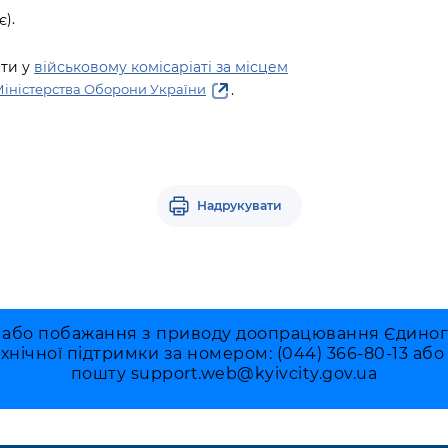
).
ати у
військовому комісаріаті за місцем
.
Міністерства Оборони України
Надрукувати
 або побажання з приводу доопрацювання Єдиного 
ехнічної підтримки за номером: (044) 366-80-13 аб
пошту
support.web@kyivcity.gov.ua