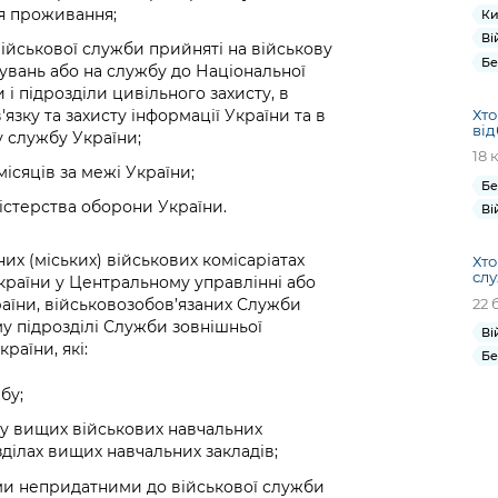
я проживання;
Ки
Ві
військової служби прийняті на військову
Бе
увань або на службу до Національної
ни і підрозділи цивільного захисту, в
зку та захисту інформації України та в
Хто
від
 службу України;
18 
місяців за межі України;
Бе
істерства оборони України.
Ві
их (міських) військових комісаріатах
Хто
слу
країни у Центральному управлінні або
22 
аїни, військовозобов’язаних Служби
му підрозділі Служби зовнішньої
Ві
раїни, які:
Бе
бу;
 у вищих військових навчальних
зділах вищих навчальних закладів;
ями непридатними до військової служби