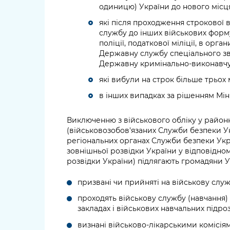
одиницю) України до нового місц
які після проходження строкової 
службу до інших військових форм
поліції, податкової міліції, в орга
Державну службу спеціального зв'я
Державну кримінально-виконавчу
які вибули на строк більше трьох 
в інших випадках за рішенням Мін
Виключенню з військового обліку у районн
(військовозобов'язаних Служби безпеки У
регіональних органах Служби безпеки Укр
зовнішньої розвідки України у відповідно
розвідки України) підлягають громадяни Ук
призвані чи прийняті на військову служ
проходять військову службу (навчання)
закладах і військових навчальних підро
визнані військово-лікарськими комісі