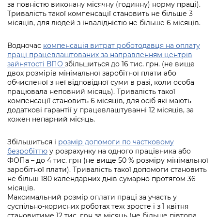
за повністю виконану місячну (годинну) норму праці).
Тривалість такої компенсації становить не більше 3
місяців, для людей з інвалідністю не більше 6 місяців.
Водночас
компенсація витрат роботодавця на оплату
праці працевлаштованих за направленням центрів
зайнятості ВПО
збільшиться до 16 тис. грн. (не вище
двох розмірів мінімальної заробітної плати або
обчисленої з неї відповідної суми в разі, коли особа
працювала неповний місяць). Тривалість такої
компенсації становить 6 місяців, для осіб які мають
додаткові гарантії у працевлаштуванні 12 місяців, за
кожен непарний місяць.
Збільшиться і
розмір допомоги по частковому
безробіттю
у розрахунку на одного працівника або
ФОПа – до 4 тис. грн (не вище 50 % розміру мінімальної
заробітної плати). Тривалість такої допомоги становить
не більш 180 календарних днів сумарно протягом 36
місяців.
Максимальний розмір оплати праці за участь у
суспільно-корисних роботах теж зросте і з 1 квітня
становитиме 12 тис. грн за місяць (не більше півтора