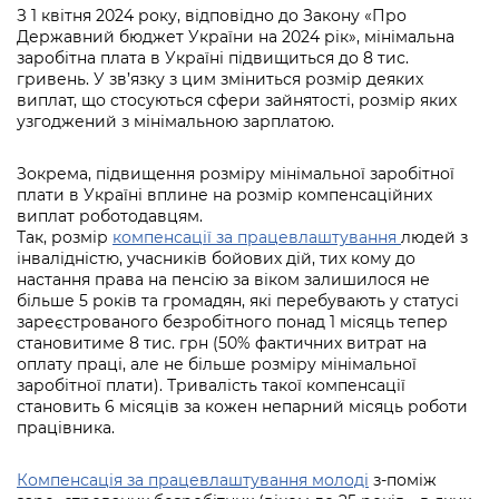
інформації
Рішення та розпорядження
З 1 квітня 2024 року, відповідно до Закону «Про
Освіта та навчальні заклади
Громадська експертиза
Медіагалерея
Державний бюджет України на 2024 рік», мінімальна
Інформація з обмеженим доступом
Портал Послуг
заробітна плата в Україні підвищиться до 8 тис.
Проєкти розпоряджень, що
Дороги, транспорт та парковки
Громадський бюджет
Підписатися на новини та анонси від
гривень. У зв’язку з цим зміниться розмір деяких
перебувають на погодженні КМВА
Подати запит онлайн
КМДА / Subscribe to announcements
виплат, що стосуються сфери зайнятості, розмір яких
Навколишнє середовище міста
Консультації з громадськістю
узгоджений з мінімальною зарплатою.
from the KCSA
Рішення Київради
Проекти нормативно-правових та
Містобудування та земельні ділянки
Громадська рада
інших актів
Порядок акредитації медіа /
Зокрема, підвищення розміру мінімальної заробітної
Контактна інформація
Accreditation process
плати в Україні вплине на розмір компенсаційних
Культура, спорт, дозвілля
Петиції
Нормативна база
виплат роботодавцям.
Графік роботи та прийому громадян
Так, розмір
компенсації за працевлаштування
людей з
Подати журналістський запит /
Бізнес та ліцензування
Відкритий бюджет
інвалідністю, учасників бойових дій, тих кому до
Питання і відповіді про публічну
Submitting a media request
Вакансії
настання права на пенсію за віком залишилося не
інформацію
Фінанси та бюджет
Контактний центр
більше 5 років та громадян, які перебувають у статусі
Зйомки в лікарнях в умовах воєнного
Статистика
зареєстрованого безробітного понад 1 місяць тепер
Порядок оскарження рішень, дій чи
стану / Rules for media coverage of
становитиме 8 тис. грн (50% фактичних витрат на
Безпека та правопорядок
Допомога учасникам АТО
бездіяльності розпорядників інформації
hospitals at work under martial law
оплату праці, але не більше розміру мінімальної
Звернення громадян
заробітної плати). Тривалість такої компенсації
Ритуальні послуги
Рада з питань внутрішньо переміщених
Звіти про опрацювання запитів на
становить 6 місяців за кожен непарний місяць роботи
Контакти для медіа / Contacts for mass
Регуляторна діяльність
осіб при Київській міській військовій
публічну інформацію
працівника.
media
Іноземцям / For foreigners
адміністрації
Промисловість і наука Києва
Інформація для споживачів
Компенсація за працевлаштування молоді
з-поміж
Пам'ятки культурної спадщини
«Ініціатива «Партнерство «Відкритий