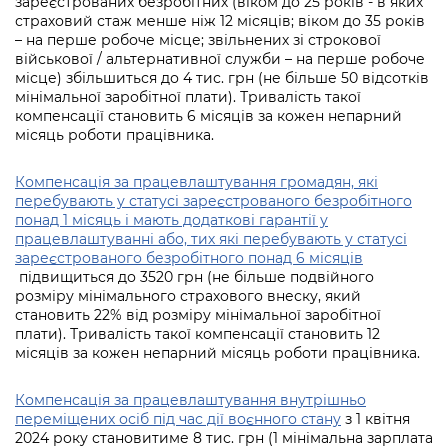
зареєстрованих безробітних (віком до 25 років - в яких
Підприємства, установи, організації
Уряд» – місцевий рівень»
Про відкриті дані
страховий стаж менше ніж 12 місяців; віком до 35 років
Портал Захисників та Захисниць
– на перше робоче місце; звільнених зі строкової
Kyiv International Relations
Важливе під час воєнного стану
військової / альтернативної служби – на перше робоче
Портал даних Києва
Безбар'єрність
місце) збільшиться до 4 тис. грн (не більше 50 відсотків
Річні звіти
мінімальної заробітної плати). Тривалість такої
Публічні дашборди
Портал послуг
компенсації становить 6 місяців за кожен непарний
Гендерна політика
місяць роботи працівника.
Міський застосунок Київ Цифровий
Безбар'єрність
Компенсація за працевлаштування громадян, які
Важливе під час воєнного стану
перебувають у статусі зареєстрованого безробітного
Київська міська військова адміністрація
понад 1 місяць і мають додаткові гарантії у
працевлаштуванні або, тих які перебувають у статусі
зареєстрованого безробітного понад 6 місяців
підвищиться до 3520 грн (не більше подвійного
розміру мінімального страхового внеску, який
становить 22% від розміру мінімальної заробітної
плати). Тривалість такої компенсації становить 12
місяців за кожен непарний місяць роботи працівника.
Компенсація за працевлаштування внутрішньо
переміщених осіб під час дії воєнного стану
з 1 квітня
2024 року становитиме 8 тис. грн (1 мінімальна зарплата