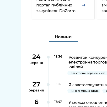
довідки
портал публічних
зм
Структура
закупівель DoZorro
за
Лікарні 
Рішення та розпорядження
Освіта та
Проєкти розпоряджень, що
заклади
перебувають на погодженні
Новини
КМВА
Дороги, 
парковки
Навколи
24
18:36
Розвиток конкурен
середови
електронна торгов
червня
ювілей
Електронні сервіси міста
27
11:16
Як застосовувати з
березня
Київ та міська влада
6
17:47
У межах оновлення