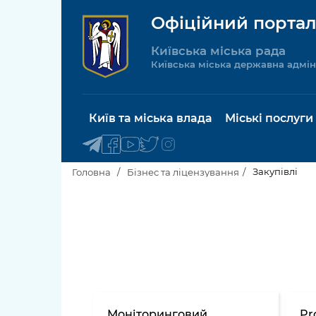
Офіційний портал
Київська міська рада
Київська міська державна адмін
Київ та міська влада
Міські послуги
Закупівлі
Головна
Бізнес та ліцензування
Київський міський голова
Будинок 
послуги
Київська міська рада
Пільги, су
Про Київ
соціальн
Керівництво КМДА
Паспорт, 
Моніторинговий
Pr