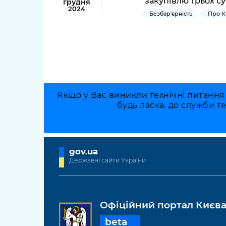
закупівлю трьох су
грудня
2024
Безбар'єрність
Про К
Якщо у Вас виникли технічні питання
будь ласка, до служби т
gov.ua
Державні сайти України
Офіційний портал Києв
beta