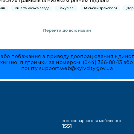
часних трамваїв із низьким рівнем підлоги
иїв
Київ та міська влада
Закупівлі
Міський транспорт
Дор
Перейти до всіх новин
 або побажання з приводу доопрацювання Єдиного 
ехнічної підтримки за номером: (044) 366-80-13 аб
пошту
support.web@kyivcity.gov.ua
а
зі стаціонарного та мобільного
1551