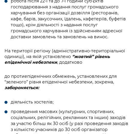
робота після 22-ї та до 7-ї години суб’єктів
господарювання з надання послуг громадського
харчування без організації дозвілля (ресторанів,
кафе, барів, закусочних, їдалень, кафетеріїв, буфетів
тощо), крім діяльності з надання послуг
громадського харчування із здійсненням адресної
доставки замовлень та замовлень на винос.
На території регіону (адміністративно-територіальної
одиниці), на якій установлено
“жовтий”
рівень
епідемічної
небезпеки
, додатково
до протиепідемічних обмежень, установлених для
“зеленого” рівня епідемічної небезпеки, зокрема,
забороняється:
діяльність хостелів;
проведення масових (культурних, спортивних,
соціальних, релігійних, рекламних та інших) заходів
за участю більш як 30 осіб (у разі проведення заходів
з кількістю учасників до 30 осіб організатор