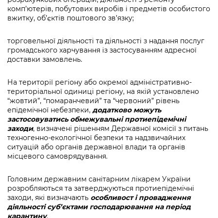
комп’ютерів, побутових виробів і предметів особистого
вжитку, об’єктів поштового зв’язку;
торговельної діяльності та діяльності з надання послуг
громадського харчування із застосуванням адресної
доставки замовлень.
На території регіону або окремої адміністративно-
територіальної одиниці регіону, на якій установлено
“жовтий”, “помаранчевий” та “червоний” рівень
епідемічної небезпеки,
додатково можуть
застосовуватись обмежувальні протиепідемічні
заходи
, визначені рішенням Державної комісії з питань
техногенно-екологічної безпеки та надзвичайних
ситуацій або органів державної влади та органів
місцевого самоврядування.
Головним державним санітарним лікарем України
розробляються та затверджуються протиепідемічні
заходи, які визначають
особливост і
провадження
діяльності суб’єктами господарювання на період
карантину
.