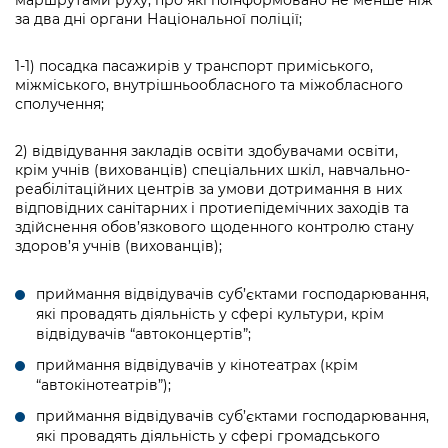
за два дні органи Національної поліції;
1-1) посадка пасажирів у транспорт приміського,
міжміського, внутрішньообласного та міжобласного
сполучення;
2) відвідування закладів освіти здобувачами освіти,
крім учнів (вихованців) спеціальних шкіл, навчально-
реабілітаційних центрів за умови дотримання в них
відповідних санітарних і протиепідемічних заходів та
здійснення обов’язкового щоденного контролю стану
здоров’я учнів (вихованців);
приймання відвідувачів суб’єктами господарювання,
які провадять діяльність у сфері культури, крім
відвідувачів “автоконцертів”;
приймання відвідувачів у кінотеатрах (крім
“автокінотеатрів”);
приймання відвідувачів суб’єктами господарювання,
які провадять діяльність у сфері громадського