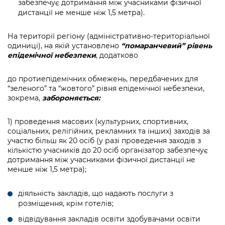
забезпечує дотримання між учасниками фізичної
дистанції не менше ніж 1,5 метра).
На території регіону (адміністративно-територіальної
одиниці), на якій установлено
“помаранчевий”
рівень
епідемічної
небезпеки
, додатково
до протиепідемічних обмежень, передбачених для
“зеленого” та “жовтого” рівня епідемічної небезпеки,
зокрема,
забороняється:
1) проведення масових (культурних, спортивних,
соціальних, релігійних, рекламних та інших) заходів за
участю більш як 20 осіб (у разі проведення заходів з
кількістю учасників до 20 осіб організатор забезпечує
дотримання між учасниками фізичної дистанції не
менше ніж 1,5 метра);
діяльність закладів, що надають послуги з
розміщення, крім готелів;
відвідування закладів освіти здобувачами освіти