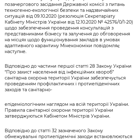
інформації
Рішення та розпорядження
позачергового засідання Державної комісії з питань
Освіта та навчальні заклади
Громадська експертиза
Медіагалерея
техногенно-екологічної безпеки та надзвичайних
Інформація з обмеженим доступом
Портал Послуг
ситуацій від 09.10.2020 (резолюція Секретаріату
Проєкти розпоряджень, що
Дороги, транспорт та парковки
Громадський бюджет
Підписатися на новини та анонси від
Кабінету Міністрів України від 12.10.2020 № 42576/0/1-20)
перебувають на погодженні КМВА
Подати запит онлайн
КМДА / Subscribe to announcements
щодо забезпечення проведення консультацій з
Навколишнє середовище міста
Консультації з громадськістю
представниками бізнесу та залучення до обговорення
from the KCSA
Рішення Київради
Проекти нормативно-правових та
на місцях щодо функціонування закладів в умовах
Містобудування та земельні ділянки
Громадська рада
адаптивного карантину Мінекономіки повідомляє
інших актів
Порядок акредитації медіа /
Контактна інформація
наступне.
Accreditation process
Культура, спорт, дозвілля
Петиції
Нормативна база
Графік роботи та прийому громадян
Відповідно до частини першої статті 28 Закону України
Подати журналістський запит /
Бізнес та ліцензування
Відкритий бюджет
“Про захист населення від інфекційних хвороб”
Питання і відповіді про публічну
Submitting a media request
Вакансії
санітарна охорона території України забезпечується
інформацію
Фінанси та бюджет
Контактний центр
проведенням профілактичних і протиепідемічних
Зйомки в лікарнях в умовах воєнного
Статистика
заходів та санітарно-
Порядок оскарження рішень, дій чи
стану / Rules for media coverage of
Безпека та правопорядок
Допомога учасникам АТО
бездіяльності розпорядників інформації
hospitals at work under martial law
Звернення громадян
епідеміологічним наглядом на всій території України.
Ритуальні послуги
Рада з питань внутрішньо переміщених
Правила санітарної охорони території України
Звіти про опрацювання запитів на
Контакти для медіа / Contacts for mass
Регуляторна діяльність
затверджуються Кабінетом Міністрів України.
осіб при Київській міській військовій
публічну інформацію
media
Іноземцям / For foreigners
адміністрації
Промисловість і наука Києва
Відповідно до статті 32 зазначеного Закону
Інформація для споживачів
Пам'ятки культурної спадщини
«Ініціатива «Партнерство «Відкритий
обмежувальні протиепідемічні заходи встановлюються