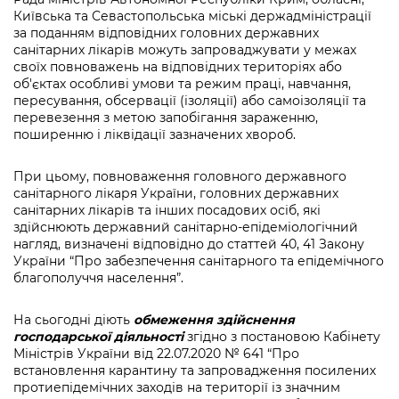
Київська та Севастопольська міські держадміністрації
за поданням відповідних головних державних
санітарних лікарів можуть запроваджувати у межах
своїх повноважень на відповідних територіях або
об'єктах особливі умови та режим праці, навчання,
пересування, обсервації (ізоляції) або самоізоляції та
перевезення з метою запобігання зараженню,
поширенню і ліквідації зазначених хвороб.
При цьому, повноваження головного державного
санітарного лікаря України, головних державних
санітарних лікарів та інших посадових осіб, які
здійснюють державний санітарно-епідеміологічний
нагляд, визначені відповідно до статтей 40, 41 Закону
України “Про забезпечення санітарного та епідемічного
благополуччя населення”.
На сьогодні діють
обмеження здійснення
господарської діяльності
згідно з постановою Кабінету
Міністрів України від 22.07.2020 № 641 “Про
встановлення карантину та запровадження посилених
протиепідемічних заходів на території із значним