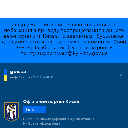
Якщо у Вас виникли технічні питання або
побажання з приводу доопрацювання Єдиного
веб-порталу м. Києва, то зверніться, будь ласка,
до служби технічної підтримки за номером: (044)
366-80-13 або напишіть на електронну
пошту
support.web@kyivcity.gov.ua
gov.ua
Державні сайти України
Офіційний портал Києва
beta
Київська міська державна адміністрація
Київська міська рада