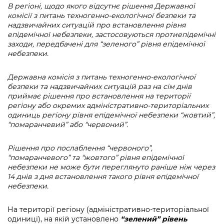
В регіоні, щодо якого відсутнє рішення Державної
комісії з питань техногенно
-
екологічної безпеки та
надзвичайних ситуацій про встановлення рівня
епідемічної небезпеки,
застосовуються протиепідемічні
заходи, передбачені для “зеленого” рівня епідемічної
небезпеки.
Державна комісія з питань техногенно
-
екологічної
безпеки та надзвичайних ситуацій раз на сім днів
приймає рішення про встановлення на території
регіону або окремих адміністративно
-
територіальних
одиниць регіону рівня епідемічної небезпеки “жовтий”,
“помаранчевий” або “червоний”.
Рішення про послаблення “червоного”,
“помаранчевого” та “жовтого” рівня епідемічної
небезпеки не може бути переглянуто раніше ніж через
14 днів з дня встановлення такого рівня епідемічної
небезпеки.
На території регіону (адміністративно-територіальної
одиниці), на якій установлено
“зелений” рівень