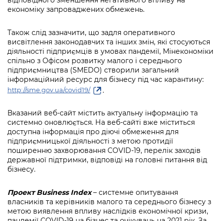
економіку запроваджених обмежень.
Також слід зазначити, що задля оперативного
висвітлення законодавчих та інших змін, які стосуються
діяльності підприємців в умовах пандемії, Мінекономіки
спільно з Офісом розвитку малого і середнього
підприємництва (SMEDO) створили загальний
інформаційний ресурс для бізнесу під час карантину:
.
http://sme.gov.ua/covid19/
Вказаний веб-сайт містить актуальну інформацію та
системно оновлюється. На веб-сайті вже міститься
доступна інформація про діючі обмеження для
підприємницької діяльності з метою протидії
поширенню захворювання COVID-19, перелік заходів
державної підтримки, відповіді на головні питання від
бізнесу.
Проект
Business
Index
– системне опитування
власників та керівників малого та середнього бізнесу з
метою виявлення впливу наслідків економічної кризи,
пандемії COVID-19 на бізнес та очікувань на 2021 рік. За