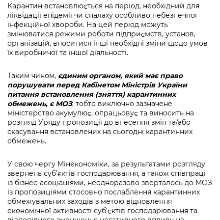
Карантин встановлюється на період, необхідний для
ліквідації епідемії чи спалаху особливо небезпечної
інфекційної хвороби. На цей період можуть
змінюватися режими роботи підприємств, установ,
організацій, вноситися інші необхідні зміни щодо умов
їх виробничої та іншої діяльності.
Таким чином,
єдиним органом, який має право
порушувати перед Кабінетом Міністрів України
питання встановлення (зняття) карантинних
обмежень, є МОЗ
, тобто виключно зазначене
міністерство акумулює, опрацьовує та виносить на
розгляд Уряду пропозиції до внесення змін та/або
скасування встановлених на сьогодні карантинних
обмежень.
У свою чергу Мінекономіки, за результатами розгляду
звернень суб’єктів господарювання, а також співпраці
із бізнес-асоціаціями, неодноразово зверталось до МОЗ
із пропозиціями стосовно послаблення карантинних
обмежувальних заходів з метою відновлення
економічної активності суб’єктів господарювання та
відповідного зменшення негативного впливу на