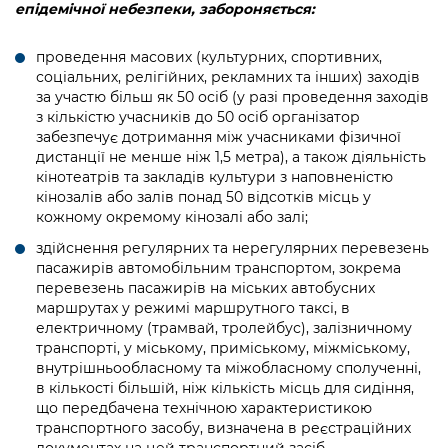
епідемічної небезпеки, забороняється:
проведення масових (культурних, спортивних,
соціальних, релігійних, рекламних та інших) заходів
за участю більш як 50 осіб (у разі проведення заходів
з кількістю учасників до 50 осіб організатор
забезпечує дотримання між учасниками фізичної
дистанції не менше ніж 1,5 метра), а також діяльність
кінотеатрів та закладів культури з наповненістю
кінозалів або залів понад 50 відсотків місць у
кожному окремому кінозалі або залі;
здійснення регулярних та нерегулярних перевезень
пасажирів автомобільним транспортом, зокрема
перевезень пасажирів на міських автобусних
маршрутах у режимі маршрутного таксі, в
електричному (трамвай, тролейбус), залізничному
транспорті, у міському, приміському, міжміському,
внутрішньообласному та міжобласному сполученні,
в кількості більшій, ніж кількість місць для сидіння,
що передбачена технічною характеристикою
транспортного засобу, визначена в реєстраційних