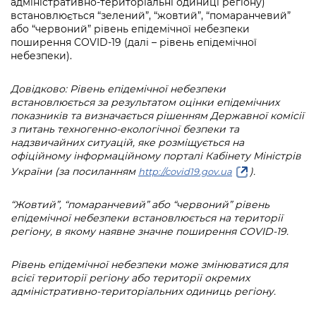
адміністративно-територіальні одиниці регіону)
встановлюється “зелений”, “жовтий”, “помаранчевий”
або “червоний” рівень епідемічної небезпеки
поширення COVID-19 (далі – рівень епідемічної
небезпеки).
Довідково: Рівень епідемічної небезпеки
встановлюється за результатом оцінки епідемічних
показників та визначається рішенням Державної комісії
з питань техногенно-екологічної безпеки та
надзвичайних ситуацій, яке розміщується на
офіційному інформаційному порталі Кабінету Міністрів
України (за посиланням
).
http://covid19.gov.ua
“Жовтий”, “помаранчевий” або “червоний” рівень
епідемічної небезпеки встановлюється на території
регіону, в якому наявне значне поширення
COVID
-19.
Рівень епідемічної небезпеки може змінюватися для
всієї території регіону або території окремих
адміністративно
-
територіальних одиниць регіону.