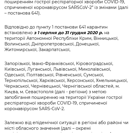
поширенням гострої респіраторної хвороби COVID-19,
спричиненої коронавірусом SARSCoV-2” із змінами (далі
– постанова 641).
Відповідно до пункту 1 постанови 641 карантин
встановлено
з 1 серпня до 31 грудня 2020 р.
на
території Автономної Республіки Крим, Вінницької,
Волинської, Дніпропетровської, Донецької,
Житомирської, Закарпатської,
Запорізької, Івано-Франківської, Кіровоградської,
Київської, Луганської, Львівської, Миколаївської,
Одеської, Полтавської, Рівненської, Сумської,
Тернопільської, Харківської, Херсонської, Хмельницької,
Черкаської, Чернівецької, Чернігівської областей, м.
Києва, м. Севастополя (далі - регіони) з метою
запобігання поширенню на території України гострої
респіраторної хвороби COVID-19, спричиненої
коронавірусом SARS-CoV-2.
Залежно від епідемічної ситуації в регіоні або районі чи
місті обласного значення (далі – окремі