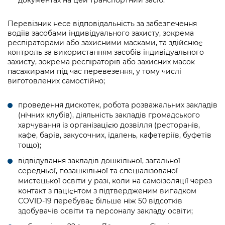
документах на цей транспортний засіб.
Перевізник несе відповідальність за забезпечення
водіїв засобами індивідуального захисту, зокрема
респіраторами або захисними масками, та здійснює
контроль за використанням засобів індивідуального
захисту, зокрема респіраторів або захисних масок
пасажирами під час перевезення, у тому числі
виготовлених самостійно;
проведення дискотек, робота розважальних закладів
(нічних клубів), діяльність закладів громадського
харчування із організацією дозвілля (ресторанів,
кафе, барів, закусочних, їдалень, кафетеріїв, буфетів
тощо);
відвідування закладів дошкільної, загальної
середньої, позашкільної та спеціалізованої
мистецької освіти у разі, коли на самоізоляції через
контакт з пацієнтом з підтвердженим випадком
COVID-19 перебуває більше ніж 50 відсотків
здобувачів освіти та персоналу закладу освіти;