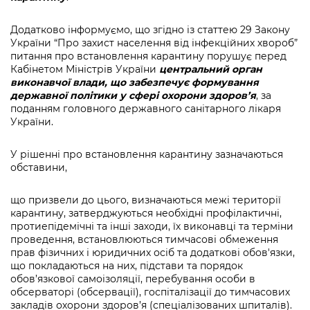
Додатково інформуємо, що згідно із статтею 29 Закону
України “Про захист населення від інфекційних хвороб”
питання про встановлення карантину порушує перед
Кабінетом Міністрів України
центральний орган
виконавчої влади, що забезпечує формування
державної політики у сфері охорони здоров’я
, за
поданням головного державного санітарного лікаря
України.
У рішенні про встановлення карантину зазначаються
обставини,
що призвели до цього, визначаються межі території
карантину, затверджуються необхідні профілактичні,
протиепідемічні та інші заходи, їх виконавці та терміни
проведення, встановлюються тимчасові обмеження
прав фізичних і юридичних осіб та додаткові обов'язки,
що покладаються на них, підстави та порядок
обов’язкової самоізоляції, перебування особи в
обсерваторі (обсервації), госпіталізації до тимчасових
закладів охорони здоров’я (спеціалізованих шпиталів).