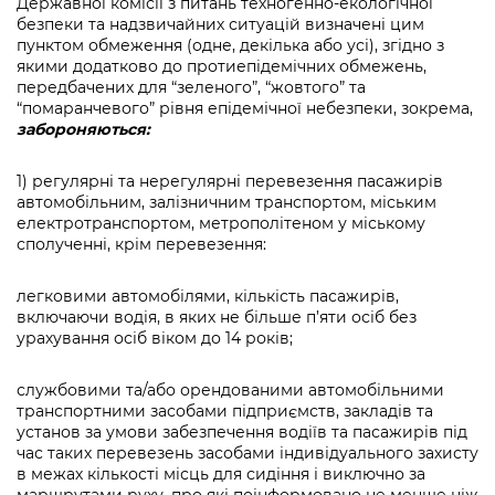
Державної комісії з питань техногенно-екологічної
безпеки та надзвичайних ситуацій визначені цим
пунктом обмеження (одне, декілька або усі), згідно з
якими додатково до протиепідемічних обмежень,
передбачених для “зеленого”, “жовтого” та
“помаранчевого” рівня епідемічної небезпеки, зокрема,
забороняються:
1) регулярні та нерегулярні перевезення пасажирів
автомобільним, залізничним транспортом, міським
електротранспортом, метрополітеном у міському
сполученні, крім перевезення:
легковими автомобілями, кількість пасажирів,
включаючи водія, в яких не більше п’яти осіб без
урахування осіб віком до 14 років;
службовими та/або орендованими автомобільними
транспортними засобами підприємств, закладів та
установ за умови забезпечення водіїв та пасажирів під
час таких перевезень засобами індивідуального захисту
в межах кількості місць для сидіння і виключно за
маршрутами руху, про які поінформовано не менше ніж