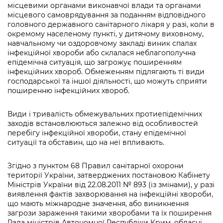
Підприємства, установи, організації
місцевими органами виконавчої влади та органами
Уряд» – місцевий рівень»
Про відкриті дані
Портал Захисників та Захисниць
місцевого самоврядування за поданням відповідного
Kyiv International Relations
головного державного санітарного лікаря у разі, коли в
Важливе під час воєнного стану
Портал даних Києва
окремому населеному пункті, у дитячому виховному,
Безбар'єрність
навчальному чи оздоровчому закладі виник спалах
Річні звіти
Публічні дашборди
інфекційної хвороби або склалася неблагополучна
Портал послуг
епідемічна ситуація, що загрожує поширенням
Гендерна політика
інфекційних хвороб. Обмеженням підлягають ті види
Міський застосунок Київ Цифровий
господарської та іншої діяльності, що можуть сприяти
Безбар'єрність
поширенню інфекційних хвороб.
Важливе під час воєнного стану
Київська міська військова адміністрація
Види і тривалість обмежувальних протиепідемічних
заходів встановлюються залежно від особливостей
перебігу інфекційної хвороби, стану епідемічної
ситуації та обставин, що на неї впливають.
Згідно з пунктом 68 Правил санітарної охорони
території України, затверджених постановою Кабінету
Міністрів України від 22.08.2011 № 893 (із змінами), у разі
виявлення фактів захворювання на інфекційні хвороби,
що мають міжнародне значення, або виникнення
загрози зараження такими хворобами та їх поширення
Рада міністрів Автономної Республіки Крим, обласні,