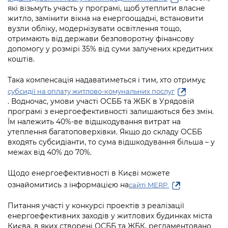
які візьмуть участь у програмі, щоб утеплити власне
житло, замінити вікна на енергоощадні, встановити
вузли обліку, модернізувати освітлення тощо,
отримають від держави безповоротну фінансову
допомогу у розмірі 35% від суми залучених кредитних
коштів.
Така компенсація надаватиметься і тим, хто отримує
субсидії на оплату житлово-комунальних послуг
. Водночас, умови участі ОСББ та ЖБК в Урядовій
програмі з енергоефективності залишаються без змін.
Їм належить 40%-ве відшкодування витрат на
утеплення багатоповерхівки. Якщо до складу ОСББ
входять субсидіанти, то сума відшкодування більша – у
межах від 40% до 70%.
Щодо енергоефективності в Києві можете
ознайомитись з інформацією на
сайті MERP.
Питання участі у конкурсі проектів з реалізації
енергоефективних заходів у житлових будинках міста
Києва, в яких створені ОСББ та ЖБК, регламентовано