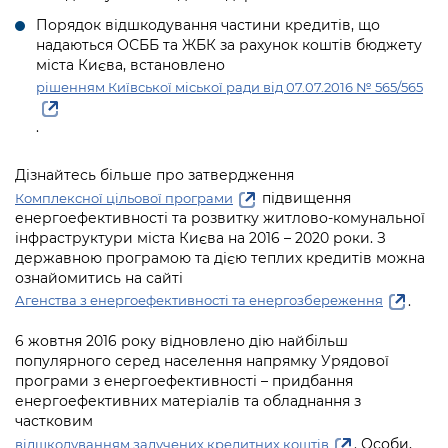
Підприємства, установи, організації
Уряд» – місцевий рівень»
Про відкриті дані
Порядок відшкодування частини кредитів, що
Портал Захисників та Захисниць
надаються ОСББ та ЖБК за рахунок коштів бюджету
Kyiv International Relations
Важливе під час воєнного стану
Портал даних Києва
міста Києва, встановлено
Безбар'єрність
рішенням Київської міської ради від 07.07.2016 № 565/565
Річні звіти
Публічні дашборди
Портал послуг
.
Гендерна політика
Міський застосунок Київ Цифровий
Безбар'єрність
Дізнайтесь більше про затвердження
Важливе під час воєнного стану
підвищення
Комплексної цільової програми
Київська міська військова адміністрація
енергоефективності та розвитку житлово-комунальної
інфраструктури міста Києва на 2016 – 2020 роки. З
державною програмою та дією теплих кредитів можна
ознайомитись на сайті
.
Агенства з енергоефективності та енергозбереження
6 жовтня 2016 року відновлено дію найбільш
популярного серед населення напрямку Урядової
програми з енергоефективності – придбання
енергоефективних матеріалів та обладнання з
частковим
. Особи,
відшкодуванням залучених кредитних коштів