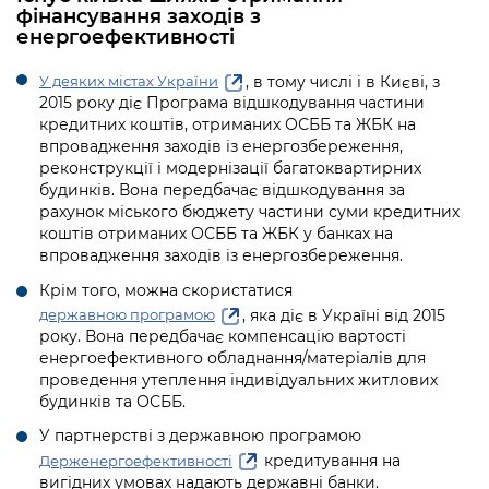
інформації
Рішення та розпорядження
фінансування заходів з
Освіта та навчальні заклади
Громадська експертиза
Медіагалерея
енергоефективності
Інформація з обмеженим доступом
Портал Послуг
Проєкти розпоряджень, що
Дороги, транспорт та парковки
Громадський бюджет
Підписатися на новини та анонси від
, в тому числі і в Києві, з
У деяких містах України
перебувають на погодженні КМВА
Подати запит онлайн
КМДА / Subscribe to announcements
2015 року діє Програма відшкодування частини
Навколишнє середовище міста
Консультації з громадськістю
from the KCSA
кредитних коштів, отриманих ОСББ та ЖБК на
Рішення Київради
Проекти нормативно-правових та
впровадження заходів із енергозбереження,
Містобудування та земельні ділянки
Громадська рада
інших актів
Порядок акредитації медіа /
реконструкції і модернізації багатоквартирних
Контактна інформація
Accreditation process
будинків. Вона передбачає відшкодування за
Культура, спорт, дозвілля
Петиції
Нормативна база
рахунок міського бюджету частини суми кредитних
Графік роботи та прийому громадян
коштів отриманих ОСББ та ЖБК у банках на
Подати журналістський запит /
Бізнес та ліцензування
Відкритий бюджет
Питання і відповіді про публічну
впровадження заходів із енергозбереження.
Submitting a media request
Вакансії
інформацію
Крім того, можна скористатися
Фінанси та бюджет
Контактний центр
Зйомки в лікарнях в умовах воєнного
Статистика
, яка діє в Україні від 2015
державною програмою
Порядок оскарження рішень, дій чи
стану / Rules for media coverage of
року. Вона передбачає компенсацію вартості
Безпека та правопорядок
Допомога учасникам АТО
бездіяльності розпорядників інформації
hospitals at work under martial law
Звернення громадян
енергоефективного обладнання/матеріалів для
проведення утеплення індивідуальних житлових
Ритуальні послуги
Рада з питань внутрішньо переміщених
Звіти про опрацювання запитів на
Контакти для медіа / Contacts for mass
будинків та ОСББ.
Регуляторна діяльність
осіб при Київській міській військовій
публічну інформацію
media
Іноземцям / For foreigners
адміністрації
У партнерстві з державною програмою
Промисловість і наука Києва
кредитування на
Держенергоефективності
Інформація для споживачів
Пам'ятки культурної спадщини
«Ініціатива «Партнерство «Відкритий
вигідних умовах надають державні банки.