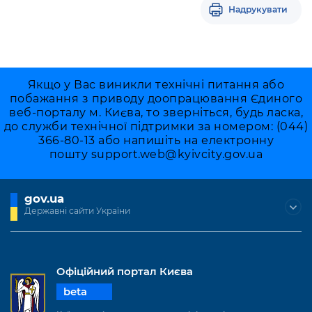
Надрукувати
Якщо у Вас виникли технічні питання або
побажання з приводу доопрацювання Єдиного
веб-порталу м. Києва, то зверніться, будь ласка,
до служби технічної підтримки за номером: (044)
366-80-13 або напишіть на електронну
пошту
support.web@kyivcity.gov.ua
gov.ua
Державні сайти України
Офіційний портал Києва
beta