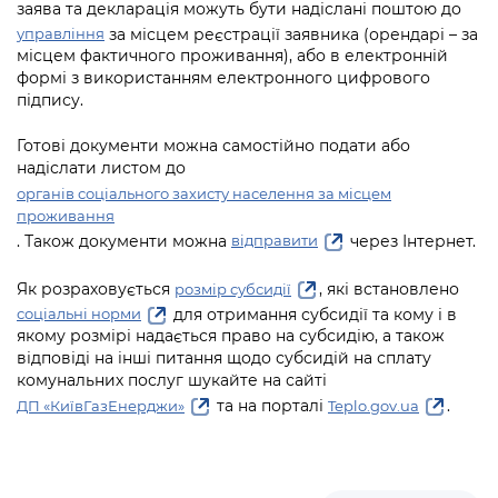
Підприємства, установи, організації
заява та декларація можуть бути надіслані поштою до
Уряд» – місцевий рівень»
Про відкриті дані
Портал Захисників та Захисниць
за місцем реєстрації заявника (орендарі – за
управління
Kyiv International Relations
місцем фактичного проживання), або в електронній
Важливе під час воєнного стану
Портал даних Києва
формі з використанням електронного цифрового
Безбар'єрність
Річні звіти
підпису.
Публічні дашборди
Портал послуг
Готові документи можна самостійно подати або
Гендерна політика
надіслати листом до
Міський застосунок Київ Цифровий
Безбар'єрність
органів соціального захисту населення за місцем
проживання
Важливе під час воєнного стану
Київська міська військова адміністрація
. Також документи можна
через Інтернет.
відправити
Як розраховується
, які встановлено
розмір субсидії
для отримання субсидії та кому і в
соціальні норми
якому розмірі надається право на субсидію, а також
відповіді на інші питання щодо субсидій на сплату
комунальних послуг шукайте на сайті
та на порталі
.
ДП «КиївГазЕнерджи»
Teplo.gov.ua