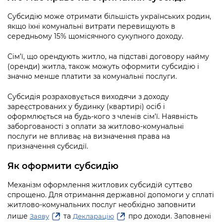
інформації
Рішення та розпорядження
Освіта та навчальні заклади
Громадська експертиза
Медіагалерея
Субсидію може отримати більшість українських родин,
Інформація з обмеженим доступом
Портал Послуг
якщо їхні комунальні витрати перевищують в
Проєкти розпоряджень, що
Дороги, транспорт та парковки
Громадський бюджет
Підписатися на новини та анонси від
середньому 15% щомісячного сукупного доходу.
перебувають на погодженні КМВА
Подати запит онлайн
КМДА / Subscribe to announcements
Навколишнє середовище міста
Консультації з громадськістю
from the KCSA
Сім’ї, що орендують житло, на підставі договору найму
Рішення Київради
Проекти нормативно-правових та
(оренди) житла, також можуть оформити субсидію і
Містобудування та земельні ділянки
Громадська рада
інших актів
Порядок акредитації медіа /
значно менше платити за комунальні послуги.
Контактна інформація
Accreditation process
Культура, спорт, дозвілля
Петиції
Нормативна база
Субсидія розраховується виходячи з доходу
Графік роботи та прийому громадян
зареєстрованих у будинку (квартирі) осіб і
Подати журналістський запит /
Бізнес та ліцензування
Відкритий бюджет
Питання і відповіді про публічну
оформлюється на будь-кого з членів сім’ї. Наявність
Submitting a media request
Вакансії
інформацію
заборгованості з оплати за житлово-комунальні
Фінанси та бюджет
Контактний центр
послуги не впливає на визначення права на
Зйомки в лікарнях в умовах воєнного
Статистика
призначення субсидії.
Порядок оскарження рішень, дій чи
стану / Rules for media coverage of
Безпека та правопорядок
Допомога учасникам АТО
бездіяльності розпорядників інформації
hospitals at work under martial law
Звернення громадян
Як оформити субсидію
Ритуальні послуги
Рада з питань внутрішньо переміщених
Звіти про опрацювання запитів на
Контакти для медіа / Contacts for mass
Регуляторна діяльність
Механізм оформлення житлових субсидій суттєво
осіб при Київській міській військовій
публічну інформацію
media
Іноземцям / For foreigners
спрощено. Для отримання державної допомоги у сплаті
адміністрації
Промисловість і наука Києва
житлово-комунальних послуг необхідно заповнити
Інформація для споживачів
Пам'ятки культурної спадщини
лише
та
про доходи. Заповнені
Заяву
Декларацію
«Ініціатива «Партнерство «Відкритий