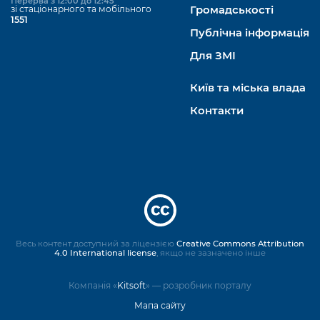
Перерва з 12:00 до 12:45
зі стаціонарного та мобільного
Громадськості
1551
Публічна інформація
Для ЗМІ
Київ та міська влада
Контакти
Весь контент доступний за ліцензією
Creative Commons Attribution
4.0 International license
, якщо не зазначено інше
Компанія «
Kitsoft
» — розробник порталу
Мапа сайту